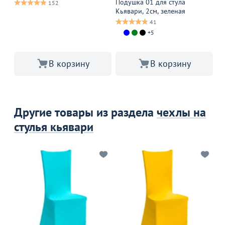
сп
Подушка 01 для стула
152
Кьявари, 2см, зеленая
41
+5
В корзину
В корзину
Другие товары из раздела
чехлы на
стулья кьявари