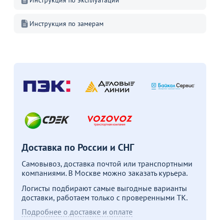
Инструкция по эксплуатации
В корзину
В корзину
Инструкция по замерам
Акции для вас
Пожизненная
гарантия
на стулья ХИТ 20/25!
Перейдите, чтобы узнать
подробности
Доставка по России и СНГ
Самовывоз, доставка почтой или транспортными
Больше не показывать это окно
компаниями. В Москве можно заказать курьера.
Логисты подбирают самые выгодные варианты
доставки, работаем только с проверенными ТК.
Подробнее о доставке и оплате