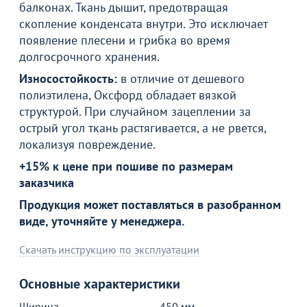
балконах. Ткань дышит, предотвращая
скопление конденсата внутри. Это исключает
появление плесени и грибка во время
долгосрочного хранения.
Износостойкость:
в отличие от дешевого
полиэтилена, Оксфорд обладает вязкой
структурой. При случайном зацеплении за
острый угол ткань растягивается, а не рвется,
локализуя повреждение.
Товар в корзине
+15% к цене при пошиве по размерам
заказчика
Транспортировочный чехол на 10 стульев, черный,
Продукция может поставляться в разобранном
420 ДЕН
виде, уточняйте у менеджера.
1 590
₽
Скачать инструкцию по эксплуатации
Продолжить покупки
Основные характеристики
Ширина
450 мм