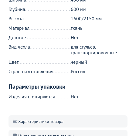
В корзине
Глубина
600 мм
Высота
1600/2150 мм
С этим товаром покупают
Материал
ткань
Детское
Нет
Вид чехла
для стульев,
транспортировочные
Цвет
черный
Страна изготовления
Россия
Параметры упаковки
Хит
11 990
590
от
₽
от
₽
о
Изделия стопируются
Нет
Оптовая цена
Комплект мебели Кьявари
Ч
с
Подушка 01 для стула
152
Кьявари, 2см, зеленая
41
Характеристики товара
+5