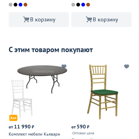
В корзину
В корзину
С этим товаром покупают
Хит
11 990
590
от
₽
от
₽
от
Оптовая цена
Комплект мебели Кьявари
Че