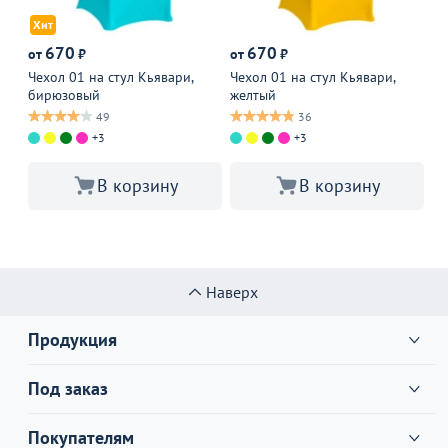
Хит
670
670
от
₽
от
₽
от
Чехол 01 на стул Кьявари,
Чехол 01 на стул Кьявари,
Че
бирюзовый
желтый
зе
49
36
+3
+3
В корзину
В корзину
Наверх
Продукция
Под заказ
Покупателям