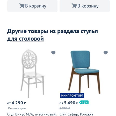
В корзину
В корзину
Другие товары из раздела
стулья
для столовой
МИНПРОМТОРГ
М
4 290
5 490
41
от
₽
от
₽
от
Оптовая цена
9 290 ₽
9 
Стул Винус NEW, пластиковый,
Стул Сафир, Рогожка
Ст