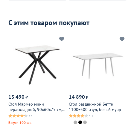
С этим товаром покупают
13 490
14 890
1
₽
₽
Стол Мармер мини
Стол раздвижной Бетти
Ст
нераскладной, 90х60х75 см,
1100+300 азул, белый муар
12
столешница сноу вайт,
бе
11
13
подстолье металл черный
В пути 100 шт.
В 