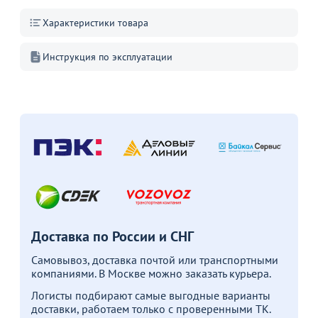
Характеристики товара
Пожизненная
гарантия
Инструкция по эксплуатации
на стулья ХИТ 20/25!
Перейдите, чтобы узнать
подробности
Больше не показывать это окно
Доставка по России и СНГ
Самовывоз, доставка почтой или транспортными
компаниями. В Москве можно заказать курьера.
Логисты подбирают самые выгодные варианты
доставки, работаем только с проверенными ТК.