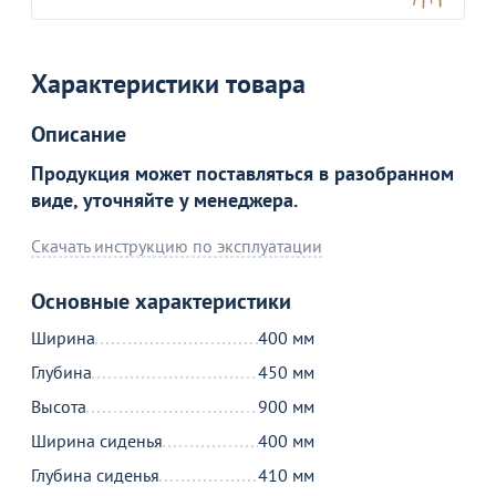
Характеристики товара
Товар в корзине
Описание
Стул Кьявари пластиковый НЬЮ, жемчужный
Продукция может поставляться в разобранном
4 990
от
₽
виде, уточняйте у менеджера.
Скачать инструкцию по эксплуатации
Продолжить покупки
Основные характеристики
В корзине
Ширина
400 мм
Глубина
450 мм
С этим товаром покупают
Высота
900 мм
Ширина сиденья
400 мм
Глубина сиденья
410 мм