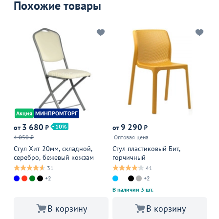
Похожие товары
Акция
МИНПРОМТОРГ
3 680
9 290
10
от
₽
от
₽
от
4 050 ₽
Оптовая цена
Оп
Стул Хит 20мм, складной,
Стул пластиковый Бит,
Ст
серебро, бежевый кожзам
горчичный
31
41
+2
+2
В наличии 3 шт.
В корзину
В корзину