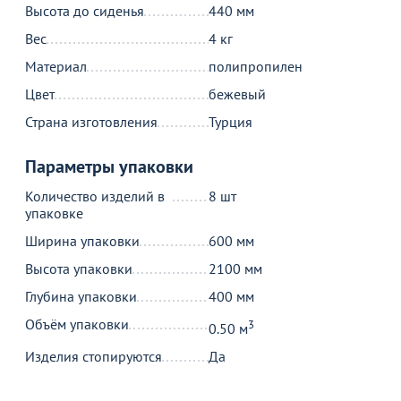
Высота до сиденья
440 мм
Вес
4 кг
Материал
полипропилен
Цвет
бежевый
Страна изготовления
Турция
13 490
14 890
₽
₽
Стол Мармер мини
Стол раздвижной Бетти
С
нераскладной, 90х60х75 см,
1100+300 азул, белый муар
1
Параметры упаковки
столешница сноу вайт,
ч
11
13
подстолье металл черный
Количество изделий в
8 шт
В пути 100 шт.
упаковке
В
Ширина упаковки
600 мм
В корзину
В корзину
Высота упаковки
2100 мм
Глубина упаковки
400 мм
Объём упаковки
3
Акции для вас
0.50 м
Изделия стопируются
Да