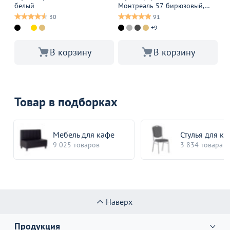
белый
Монтреаль 57 бирюзовый,
кр
старинный орех
св
30
91
+9
В корзину
В корзину
Товар в подборках
Мебель для кафе
Стулья для ку
9 025 товаров
3 834 товара
Наверх
Продукция