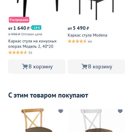
Распродажа
1 640
5 490
18
от
₽
от
₽
от
1 990 ₽
Оптовая цена
Каркас стула Modena
Ка
Каркас стула на конусных
44
опорах Модель 2, 40*20
35
В корзину
В корзину
С этим товаром покупают