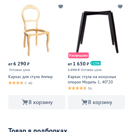
Распродажа
6 290
1 650
13
от
₽
от
₽
от
Оптовая цена
1 890 ₽
Оптовая цена
Но
ба
Каркас для стула Ампир
Каркас стула на конусных
опорах Модель 1, 40*20
40
36
В корзину
В корзину
Товар в подборках