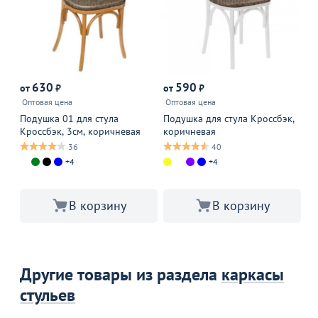
630
590
от
₽
от
₽
от
Оптовая цена
Оптовая цена
Оп
Подушка 01 для стула
Подушка для стула Кроссбэк,
По
Кроссбэк, 3см, коричневая
коричневая
36
40
+4
+4
В корзину
В корзину
Другие товары из раздела
каркасы
стульев