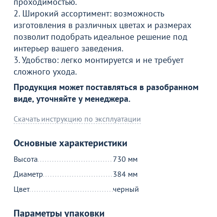
проходимостью.
Каркас стула Kora
2. Широкий ассортимент: возможность
изготовления в различных цветах и размерах
15 990
₽
позволит подобрать идеальное решение под
интерьер вашего заведения.
3. Удобство: легко монтируется и не требует
Продолжить покупки
сложного ухода.
Продукция может поставляться в разобранном
В корзине
виде, уточняйте у менеджера.
С этим товаром покупают
Скачать инструкцию по эксплуатации
Основные характеристики
Высота
730 мм
Диаметр
384 мм
Цвет
черный
Параметры упаковки