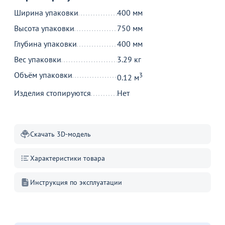
Ширина упаковки
400 мм
630
590
от
₽
от
₽
о
Высота упаковки
750 мм
Оптовая цена
Оптовая цена
Подушка 01 для стула
Подушка для стула Кроссбэк,
П
Глубина упаковки
400 мм
Кроссбэк, 3см, коричневая
коричневая
Вес упаковки
3.29 кг
36
40
+4
+4
Объём упаковки
3
0.12 м
В корзину
В корзину
Изделия стопируются
Нет
Акции для вас
Скачать 3D-модель
Характеристики товара
Инструкция по эксплуатации
Пожизненная
гарантия
на стулья ХИТ 20/25!
Перейдите, чтобы узнать