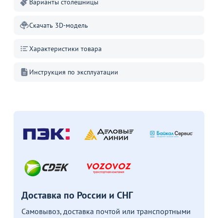
Варианты столешницы
Товар в корзине
Скачать 3D-модель
Стол Арена, лофт
Характеристики товара
22 390
от
₽
Инструкция по эксплуатации
Продолжить покупки
В корзине
С этим товаром покупают
Доставка по России и СНГ
Акции для вас
Самовывоз, доставка почтой или транспортными