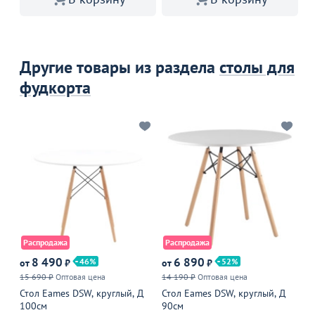
Другие товары из раздела
столы для
фудкорта
Распродажа
Распродажа
Р
8 490
6 890
46
52
от
₽
от
₽
от
15 690 ₽
Оптовая цена
14 190 ₽
Оптовая цена
9 
Стол Eames DSW, круглый, Д
Стол Eames DSW, круглый, Д
Ст
100см
90см