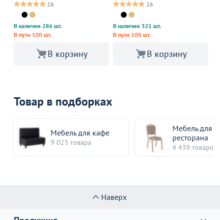
26
26
В 
В наличии 286 шт.
В наличии 321 шт.
В пути 100 шт.
В пути 100 шт.
В корзину
В корзину
Товар в подборках
Мебель для
Мебель для кафе
ресторана
9 023 товара
4 439 товаров
Наверх