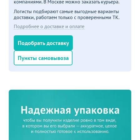
компаниями. В Москве можно заказать курьера.
Логисты подбирают самые выгодные варианты
доставки, работаем только с проверенными ТК.
Пожизненная
Подробнее о доставке и оплате
гарантия
на стулья ХИТ 20/25!
Перейдите, чтобы узнать
Подобрать доставку
подробности
Пункты самовывоза
Больше не показывать это окно