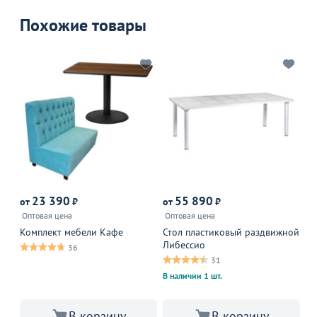
Похожие товары
Р
23 390
55 890
от
₽
от
₽
от
Оптовая цена
Оптовая цена
13
Комплект мебели Кафе
Стол пластиковый раздвижной
Ст
Либессио
80
36
31
В наличии 1 шт.
В 
В 
В корзину
В корзину