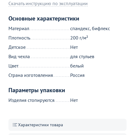
Скачать инструкцию по эксплуатации
Товар в корзине
Основные характеристики
Чехол на стул 08, спандекс белый
Материал
спандекс, бифлекс
380
Плотность
200 г/м²
от
₽
690 ₽
Детское
Нет
Вид чехла
для стульев
Продолжить покупки
Цвет
белый
В корзине
Страна изготовления
Россия
Параметры упаковки
С этим товаром покупают
Изделия стопируются
Нет
Характеристики товара