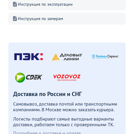
Инструкция по эксплуатации
Инструкция по замерам
Распродажа
Распродажа
4 190
3 090
31
32
от
₽
от
₽
о
5 990 ₽
4 490 ₽
2
Скатерть круглая Д3000 мм,
Скатерть прямоугольная
С
журавинка, белая гладь
2200*1500 мм, журавинка,
з
белая гладь
5
14
В пути 10 шт.
В наличии 15 шт.
В корзину
В корзину
Доставка по России и СНГ
Акции для вас
Самовывоз, доставка почтой или транспортными
компаниями. В Москве можно заказать курьера.
Логисты подбирают самые выгодные варианты
доставки, работаем только с проверенными ТК.
Подробнее о доставке и оплате