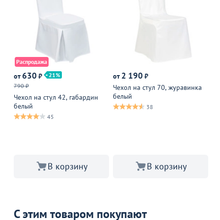
Распродажа
630
2 190
21
от
₽
от
₽
от
790 ₽
Чехол на стул 70, журавинка
Че
белый
бе
Чехол на стул 42, габардин
белый
38
45
В корзину
В корзину
С этим товаром покупают