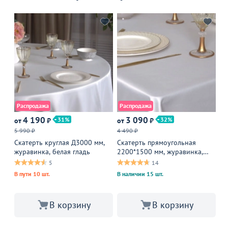
Распродажа
Распродажа
А
4 190
3 090
31
32
от
₽
от
₽
от
5 990 ₽
4 490 ₽
2 
Скатерть круглая Д3000 мм,
Скатерть прямоугольная
Ст
журавинка, белая гладь
2200*1500 мм, журавинка,
зе
белая гладь
5
14
В пути 10 шт.
В наличии 15 шт.
В корзину
В корзину