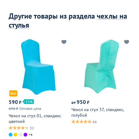
Другие товары из раздела
чехлы на
стулья
Хит
590
950
15
₽
от
₽
от
690 ₽
Оптовая цена
Чехол на стул 37, спандекс,
Че
голубой
кр
Чехол на стул 01, спандекс
цветной
44
32
+4