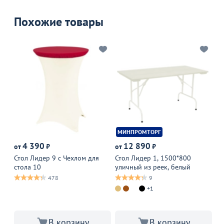
Похожие товары
МИНПРОМТОРГ
М
4 390
12 890
от
₽
от
₽
от
Оп
Стол Лидер 9 с Чехлом для
Стол Лидер 1, 1500*800
стола 10
уличный из реек, белый
Ст
че
478
9
+1
В корзину
В корзину