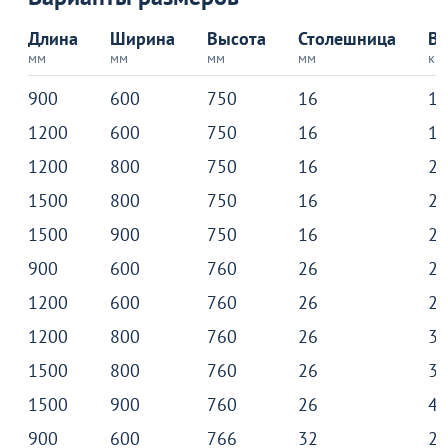
коричневый
26
Длина
Ширина
Высота
Столешница
Ве
В наличии 889 шт.
В пути 100 шт.
мм
мм
мм
мм
кг
В корзину
900
600
750
16
16
1200
600
750
16
19
1200
800
750
16
23
Акции для вас
1500
800
750
16
27
1500
900
750
16
29
900
600
760
26
22
1200
600
760
26
26
Пожизненная
гарантия
1200
800
760
26
33
на стулья ХИТ 20/25!
Перейдите, чтобы узнать
подробности
1500
800
760
26
39
1500
900
760
26
43
Больше не показывать это окно
900
600
766
32
25