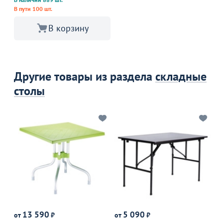
В пути 100 шт.
В корзину
Другие товары из раздела
складные
столы
13 590
5 090
от
₽
от
₽
от