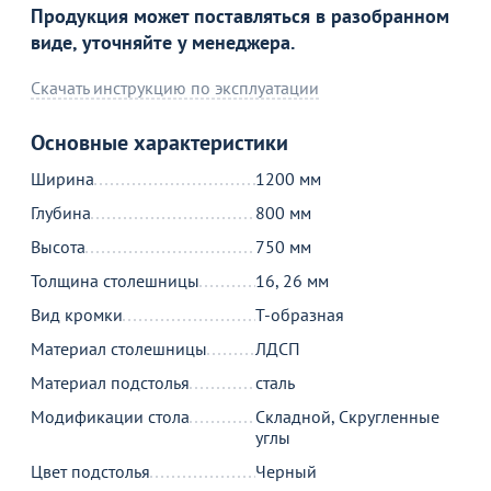
Продукция может поставляться в разобранном
виде, уточняйте у менеджера.
Скачать инструкцию по эксплуатации
Основные характеристики
Ширина
1200 мм
Глубина
800 мм
Высота
750 мм
Толщина столешницы
16, 26 мм
Вид кромки
Т-образная
Товар в корзине
Материал столешницы
ЛДСП
Материал подстолья
сталь
Стол Лидер 1, 1200x800, черный
Модификации стола
Складной, Скругленные
3 790
углы
от
₽
Цвет подстолья
Черный