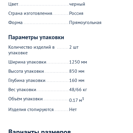
Цвет
черный
Продолжить покупки
Страна изготовления
Россия
В корзине
Форма
Прямоугольная
Параметры упаковки
С этим товаром покупают
Количество изделий в
2 шт
упаковке
Ширина упаковки
1250 мм
Высота упаковки
850 мм
Глубина упаковки
160 мм
Вес упаковки
48/66 кг
Объём упаковки
3
0.17 м
Распродажа
Изделия стопируются
Нет
5 190
36
от
₽
7 990 ₽
Оптовая цена
Стол Кейт 120 складной
Варианты размеров
чемодан пластиковый