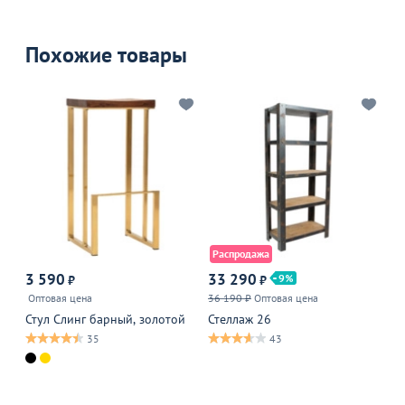
Похожие товары
Распродажа
Р
3 590
33 290
9
₽
₽
от
Оптовая цена
36 190 ₽
Оптовая цена
14
Стул Слинг барный, золотой
Стеллаж 26
Ст
че
35
43
В 