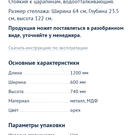
Стойкий к царапинам, водоотталкивающий.
Размер стеллажа: Ширина 64 см, Глубина 23.5
Товар в корзине
см, высота 122 см.
Продукция может поставляться в разобранном
Стол письменный Кредо, орех
виде, уточняйте у менеджера.
8 290
от
₽
Скачать инструкцию по эксплуатации
Основные характеристики
Продолжить покупки
Длина
1200 мм
В корзине
Ширина
600 мм
Высота
740 мм
С этим товаром покупают
Материал
металл, МДФ
Цвет
орех
Акции для вас
Параметры упаковки