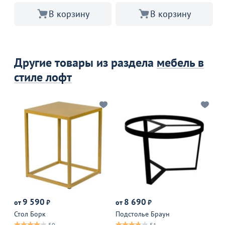
В корзину
В корзину
Другие товары из раздела
мебель в
стиле лофт
9 590
8 690
от
₽
от
₽
от
Стол Борк
Подстолье Браун
Ка
50
51