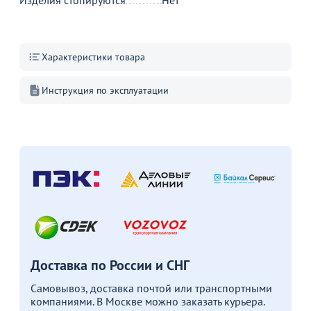
Изделия стопируются
Нет
Пожизненная
Характеристики товара
гарантия
на стулья ХИТ 20/25!
Перейдите, чтобы узнать
Инструкция по эксплуатации
подробности
Больше не показывать это окно
Доставка по России и СНГ
Самовывоз, доставка почтой или транспортными
компаниями. В Москве можно заказать курьера.