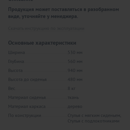
Продукция может поставляться в разобранном
виде, уточняйте у менеджера.
Скачать инструкцию по эксплуатации
Основные характеристики
Товар в корзине
Ширина
530 мм
Глубина
560 мм
Стул КАБРИОЛЬ 12
Высота
940 мм
12 190
₽
Высота до сиденья
480 мм
Вес
8 кг
Продолжить покупки
Материал сиденья
ткань
Материал каркаса
дерево
В корзине
По конструкции
Стулья с мягким сиденьем,
Стулья с подлокотниками
С этим товаром покупают