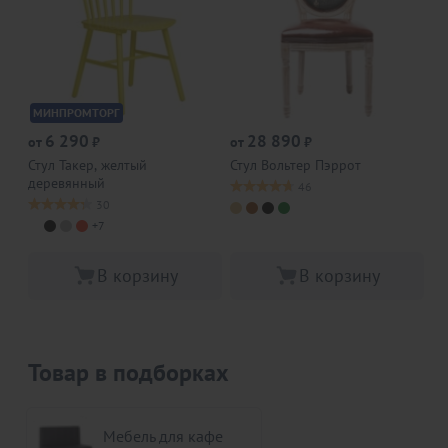
МИНПРОМТОРГ
6 290
28 890
от
₽
от
₽
от
Стул Такер, желтый
Стул Вольтер Пэррот
Ст
деревянный
46
30
+7
В корзину
В корзину
Товар в подборках
Мебель для кафе