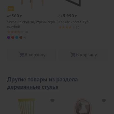
Хит
560
5 990
от
₽
от
₽
от
Оп
Чехол на стул 48, стрейч серо-
Каркас кресла Куб
голубой
По
50
Кр
50
жу
+1
бе
В корзину
В корзину
Другие товары из раздела
деревянные стулья