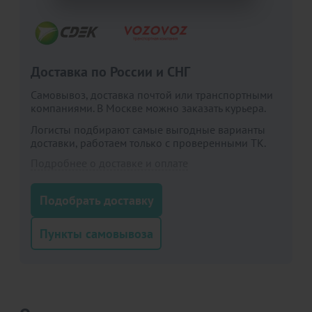
Акции для вас
Доставка по России и СНГ
Пластиковые стулья
Стол в подарок при
Что так
Самовывоз, доставка почтой или транспортными
для фудкортов
покупке деревянных
компаниями. В Москве можно заказать курьера.
Перейдит
стульев (покупай
подробн
Перейдите, чтобы узнать
Перейдите, чтобы узнать
Логисты подбирают самые выгодные варианты
стулья получай
подробности
подробности
доставки, работаем только с проверенными ТК.
столовую группу)
Подробнее о доставке и оплате
Больше не показывать это окно
Подобрать доставку
Пункты самовывоза