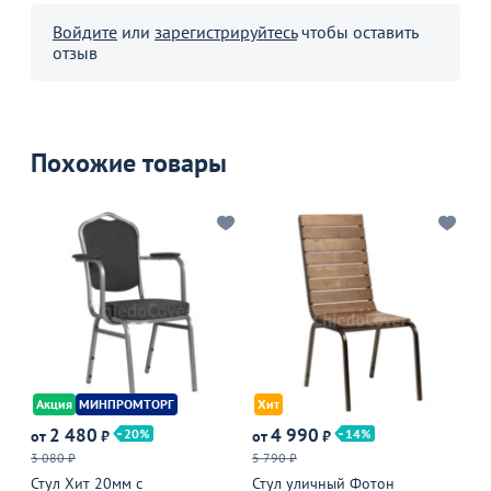
Войдите
или
зарегистрируйтесь
чтобы оставить
отзыв
Похожие товары
Акция
МИНПРОМТОРГ
Хит
А
2 480
4 990
20
14
от
₽
от
₽
от
3 080 ₽
5 790 ₽
Оп
Стул Хит 20мм с
Стул уличный Фотон
Ст