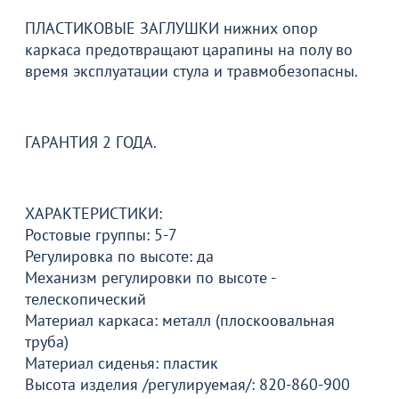
+5
ПЛАСТИКОВЫЕ ЗАГЛУШКИ нижних опор
В корзину
В корзину
каркаса предотвращают царапины на полу во
время эксплуатации стула и травмобезопасны.
Акции для вас
ГАРАНТИЯ 2 ГОДА.
ХАРАКТЕРИСТИКИ:
Что такое стиль лофт?
Цвет 2026 года
Мебель 
Ростовые группы: 5-7
наличи
Перейдите, чтобы узнать
Перейдите, чтобы узнать
Регулировка по высоте: да
подробности
подробности
Перейдит
Механизм регулировки по высоте -
подробн
телескопический
Материал каркаса: металл (плоскоовальная
Больше не показывать это окно
труба)
Материал сиденья: пластик
Высота изделия /регулируемая/: 820-860-900