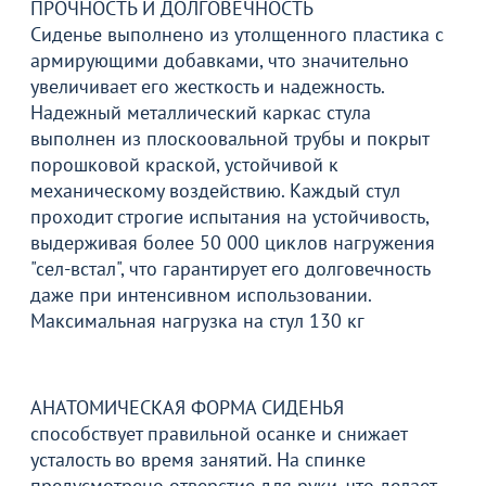
ПРОЧНОСТЬ И ДОЛГОВЕЧНОСТЬ
Сиденье выполнено из утолщенного пластика с
армирующими добавками, что значительно
увеличивает его жесткость и надежность.
Надежный металлический каркас стула
выполнен из плоскоовальной трубы и покрыт
порошковой краской, устойчивой к
механическому воздействию. Каждый стул
проходит строгие испытания на устойчивость,
выдерживая более 50 000 циклов нагружения
"сел-встал", что гарантирует его долговечность
даже при интенсивном использовании.
Максимальная нагрузка на стул 130 кг
Товар в корзине
Стул Лайм, бежевый, чёрный муар
АНАТОМИЧЕСКАЯ ФОРМА СИДЕНЬЯ
6 490
₽
способствует правильной осанке и снижает
усталость во время занятий. На спинке
предусмотрено отверстие для руки, что делает