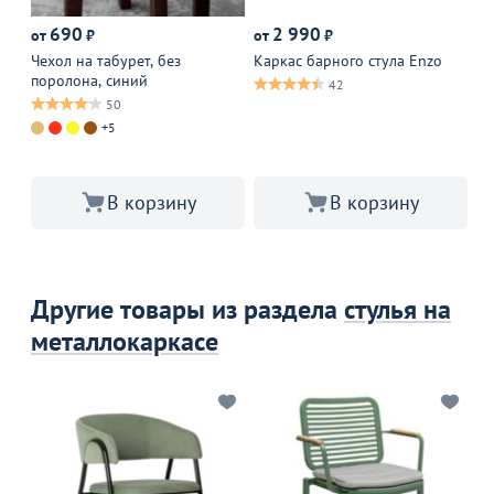
690
2 990
7
от
₽
от
₽
Оп
Чехол на табурет, без
Каркас барного стула Enzo
поролона, синий
Те
42
се
50
+5
В корзину
В корзину
Другие товары из раздела
стулья на
металлокаркасе