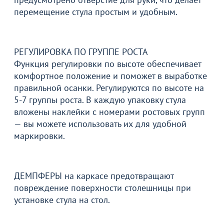
Продолжить покупки
перемещение стула простым и удобным.
В корзине
РЕГУЛИРОВКА ПО ГРУППЕ РОСТА
Функция регулировки по высоте обеспечивает
С этим товаром покупают
комфортное положение и поможет в выработке
правильной осанки. Регулируются по высоте на
5-7 группы роста. В каждую упаковку стула
вложены наклейки с номерами ростовых групп
— вы можете использовать их для удобной
маркировки.
ДЕМПФЕРЫ на каркасе предотвращают
690
2 990
от
₽
от
₽
повреждение поверхности столешницы при
Чехол на табурет, без
Каркас барного стула Enzo
установке стула на стол.
поролона, синий
Т
42
с
50