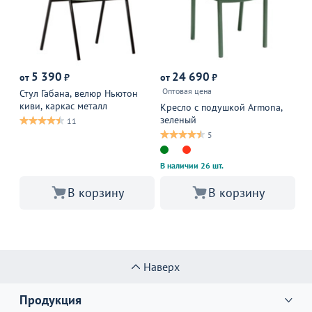
5 390
24 690
4
от
₽
от
₽
Оптовая цена
Оп
Стул Габана, велюр Ньютон
киви, каркас металл
Кресло с подушкой Armona,
Ст
зеленый
11
5
В 
В наличии 26 шт.
В корзину
В корзину
Наверх
Продукция