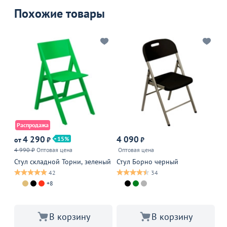
Похожие товары
Распродажа
А
4 290
4 090
15
от
₽
₽
от
4 990 ₽
Оптовая цена
Оптовая цена
4 
Стул складной Торни, зеленый
Стул Борно черный
Ст
зо
42
34
+8
В корзину
В корзину