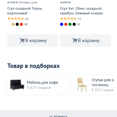
4 590 ₽
Оптовая цена
4 050 ₽
6 
Стул складной Торни,
Стул Хит 20мм, складной,
Ст
коричневый
серебро, бежевый кожзам
се
48
31
+8
+2
В корзину
В корзину
Товар в подборках
Стулья для от
Мебель для кафе
гостиниц
9 025 товаров
4 322 товара
Наверх