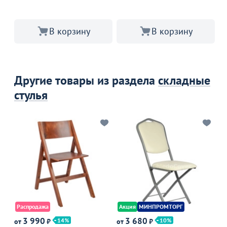
В корзину
В корзину
Другие товары из раздела
складные
стулья
Распродажа
Акция
МИНПРОМТОРГ
Р
3 990
3 680
14
10
от
₽
от
₽
от