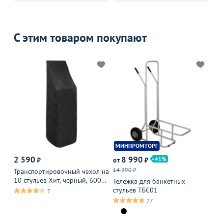
С этим товаром покупают
МИНПРОМТОРГ
Х
2 590
8 990
1
41
₽
от
₽
14 990 ₽
Транспортировочный чехол на
Те
10 стульев Хит, черный, 600
ст
Тележка для банкетных
ДЕН
стульев ТБС01
7
77
В 