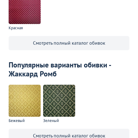
🔥 НОВИНКИ
Мебель из Польши
Уличная
Красная
ПЛАСТИКОВЫХ
дома и 
Перейдите, чтобы узнать
СТУЛЬЕВ СО
подробности
Перейдите, чтобы узнать
Перейдит
СКИДКОЙ!
подробности
подробн
Смотреть полный каталог обивок
Больше не показывать это окно
Популярные варианты обивки -
Жаккард Ромб
Бежевый
Зеленый
Смотреть полный каталог обивок