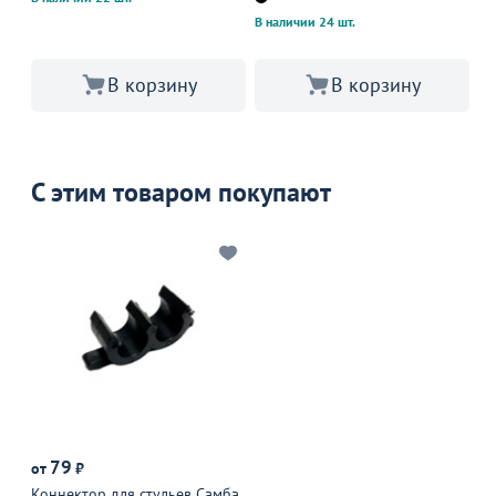
В наличии 24 шт.
В 
В корзину
В корзину
С этим товаром покупают
79
от
₽
Коннектор для стульев Самба