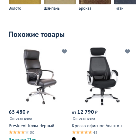
Золото
Шампань
Бронза
Титан
Похожие товары
65 480
12 790
1
₽
от
₽
Оптовая цена
Оптовая цена
Оп
President Кожа Черный
Кресло офисное Авантон
Кр
Bl
50
45
В наличии 22 шт.