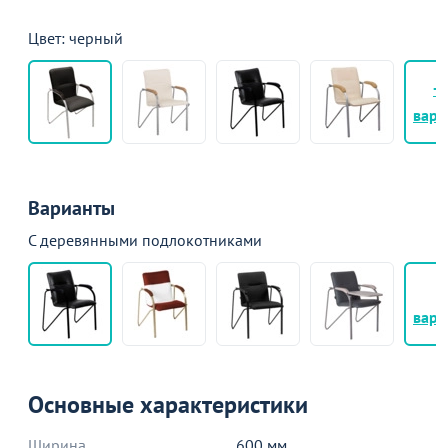
Цвет: черный
+
вари
Варианты
С деревянными подлокотниками
+
вари
Основные характеристики
Ширина
600 мм