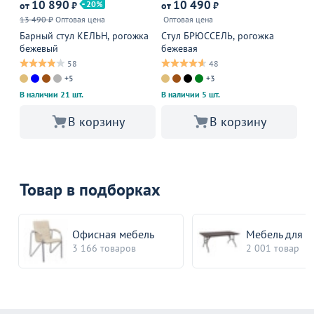
10 890
10 490
20
от
₽
от
₽
от
13 490 ₽
Оптовая цена
Оптовая цена
Оп
Барный стул КЕЛЬН, рогожка
Cтул БРЮССЕЛЬ, рогожка
Оф
бежевый
бежевая
пу
58
48
+5
+3
В наличии 21 шт.
В наличии 5 шт.
В 
В корзину
В корзину
Товар в подборках
Офисная мебель
Мебель для в
3 166 товаров
2 001 товар