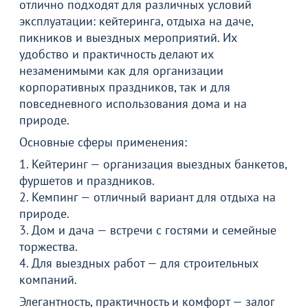
отлично подходят для различных условий
эксплуатации: кейтеринга, отдыха на даче,
пикников и выездных мероприятий. Их
удобство и практичность делают их
незаменимыми как для организации
корпоративных праздников, так и для
повседневного использования дома и на
природе.
Основные сферы применения:
1. Кейтеринг — организация выездных банкетов,
Товар в корзине
фуршетов и праздников.
2. Кемпинг — отличный вариант для отдыха на
Стул складной Скп-173
природе.
2 190
₽
3. Дом и дача — встречи с гостями и семейные
торжества.
4. Для выездных работ — для строительных
Продолжить покупки
компаний.
Элегантность, практичность и комфорт — залог