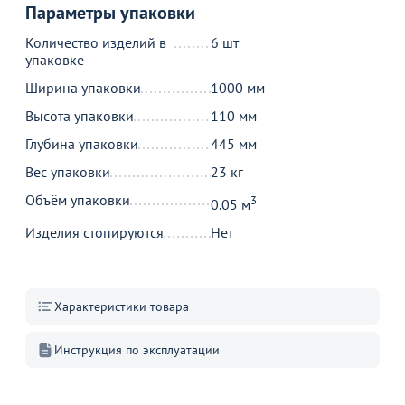
В пути 100 шт.
Параметры упаковки
В корзину
В корзину
Количество изделий в
6 шт
упаковке
Ширина упаковки
1000 мм
Акции для вас
Высота упаковки
110 мм
Глубина упаковки
445 мм
Вес упаковки
23 кг
Объём упаковки
3
0.05 м
Прозрачные
Новинки мягких
Столеш
Изделия стопируются
Нет
пластиковые стулья в
стульев от
Перейдит
наличии на складе в
производителя
подробн
Перейдите, чтобы узнать
Перейдите, чтобы узнать
Москве
подробности
подробности
Характеристики товара
Больше не показывать это окно
Инструкция по эксплуатации