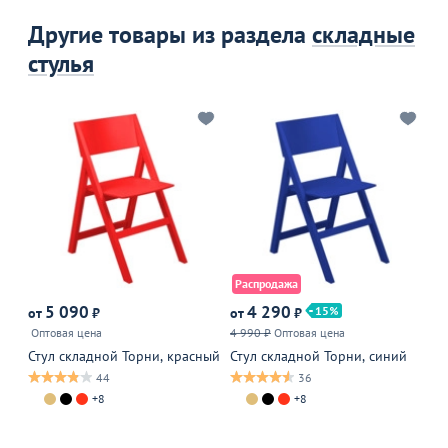
Другие товары из раздела
складные
стулья
Распродажа
Р
5 090
4 290
15
от
₽
от
₽
от
Оптовая цена
4 990 ₽
Оптовая цена
6 
Стул складной Торни, красный
Стул складной Торни, синий
Ст
че
44
36
+8
+8