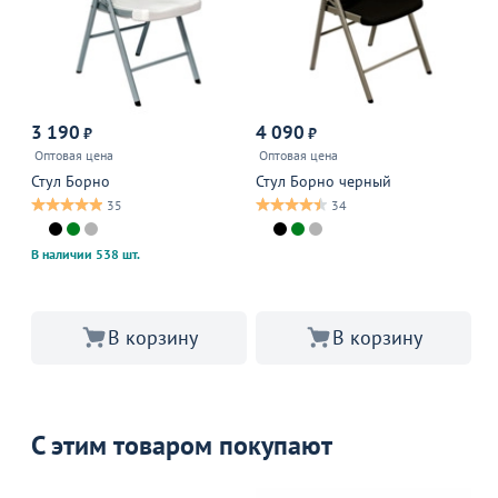
3 190
4 090
3
₽
₽
Оптовая цена
Оптовая цена
Оп
Стул Борно
Стул Борно черный
Ст
35
34
В наличии 538 шт.
В корзину
В корзину
С этим товаром покупают