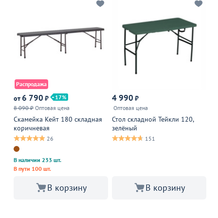
Распродажа
Р
6 790
4 990
17
от
₽
₽
от
8 090 ₽
Оптовая цена
Оптовая цена
7 
Скамейка Кейт 180 складная
Стол складной Тейкли 120,
Ст
коричневая
зелёный
че
ко
26
151
В 
В 
В наличии 233 шт.
В пути 100 шт.
В корзину
В корзину