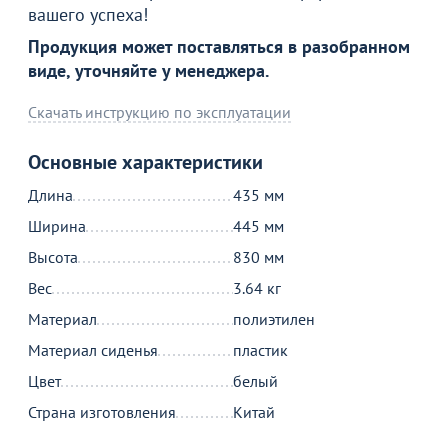
В корзине
вашего успеха!
Продукция может поставляться в разобранном
виде, уточняйте у менеджера.
С этим товаром покупают
Скачать инструкцию по эксплуатации
Основные характеристики
Длина
435 мм
Ширина
445 мм
Высота
830 мм
Распродажа
Вес
3.64 кг
6 790
4 990
17
от
₽
₽
о
Материал
полиэтилен
8 090 ₽
Оптовая цена
Оптовая цена
7
Материал сиденья
пластик
Скамейка Кейт 180 складная
Стол складной Тейкли 120,
С
коричневая
зелёный
ч
Цвет
белый
к
26
151
Страна изготовления
Китай
В
В
В наличии 233 шт.