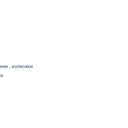
ние , колесики
ие