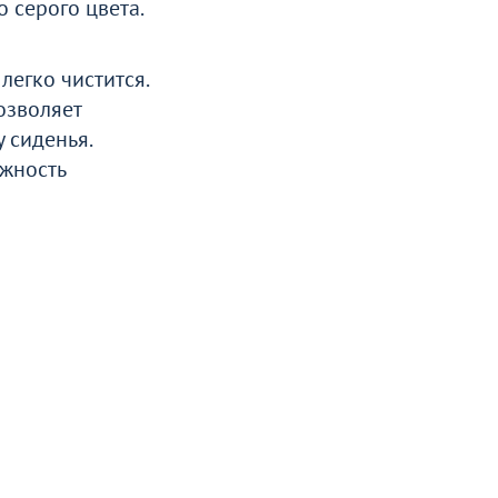
 серого цвета.
легко чистится.
озволяет
 сиденья.
ожность