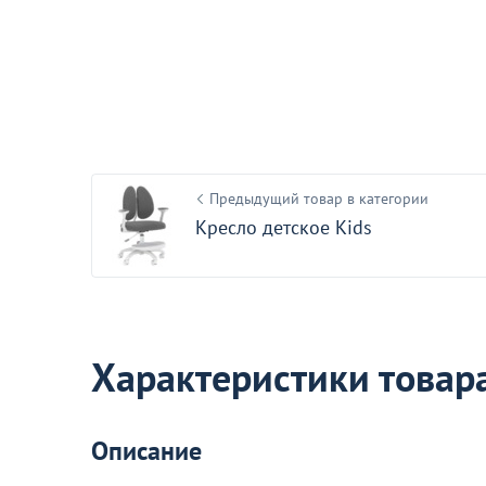
1 590
от
₽
Чехол на стул Франкфурт, елка,
велюр серый
39
Предыдущий товар в категории
Кресло детское Kids
Акции для вас
Характеристики товар
Деревянные стулья с пластиков
Описание
спинкой
Перейдите, чтобы узнать подробнос