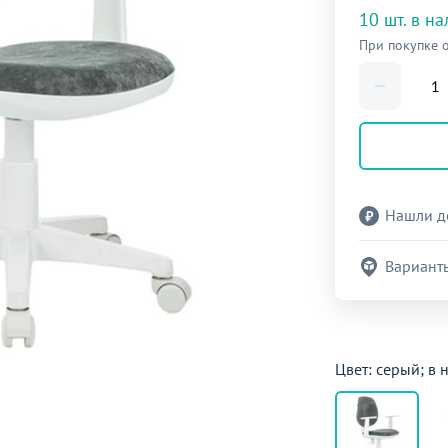
10 шт. в н
При покупке 
Нашли д
Вариант
Цвет: серый; в 