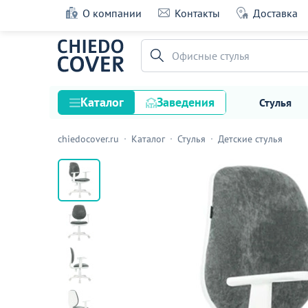
О компании
Контакты
Доставка
Кресло детское с подлокотниками Мотиф,
Офисные стулья
5 оценок
Каталог
Заведения
Стулья
chiedocover.ru
Каталог
Стулья
Детские стулья
Стулья
Столы
Подстолья и опоры
Столешницы
Текстиль
Кресла
Диваны