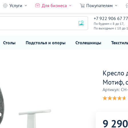
Услуги
Для бизнеса
Покупателям
 серый
+7 922 906 67 7
9 290
₽
По будням с 8 до 17,
По выходным с 10 до 
Столы
Подстолья и опоры
Столешницы
Текстил
Кресло 
Мотиф, 
Артикул: CH
9 290