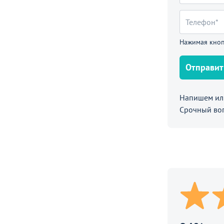
ое с подлокотниками Мотиф, серый
Нажимая кноп
Отправит
Напишем или
Срочный во
Распродажа