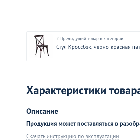
Оптовая цена
Стол Арки М 100 орех
15
+1
Предыдущий товар в категории
В наличии 4 шт.
Стул Кроссбэк, черно-красная па
Акции для вас
Характеристики товар
Описание
Продукция может поставляться в разобр
Деревянные стулья с пластиков
Скачать инструкцию по эксплуатации
спинкой