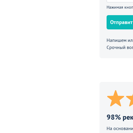
25 Р, бежевый
Нажимая кноп
Отправит
Напишем или
Срочный во
98% ре
44 190
3 790
На основани
₽
от
₽