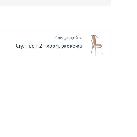
Оптовая цена
Мягкий угол Мэдисон, long
правый
11
Следующий
Стул Гвен 2 - хром, экокожа
знать подробности