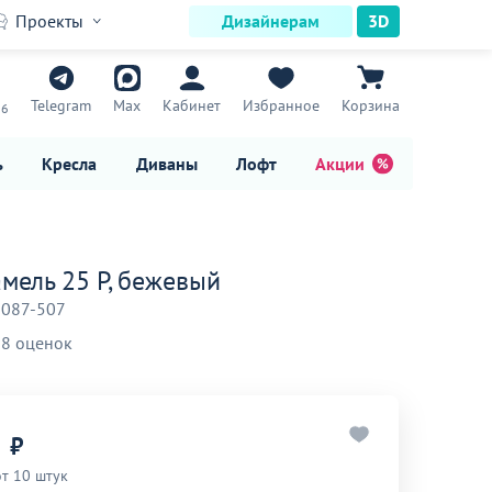
Проекты
Дизайнерам
3D
7
Telegram
Max
Кабинет
Избранное
Корзина
16
ь
Кресла
Диваны
Лофт
Акции
амель 25 Р, бежевый
-087-507
8 оценок
₽
от 10 штук