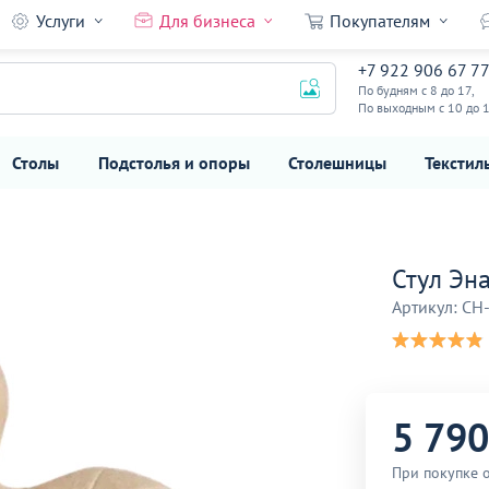
Услуги
Для бизнеса
Покупателям
+7 922 906 67 7
5 790
₽
По будням с 8 до 17,
По выходным с 10 до 
Столы
Подстолья и опоры
Столешницы
Текстил
Стул Эн
Артикул: CH
5 790
При покупке 