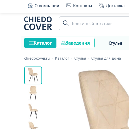
О компании
Контакты
Доставка
Стул Энамель 25 Р, бежевый
Банкетный текстиль
8 оценок
Каталог
Заведения
Стулья
chiedocover.ru
Каталог
Стулья
Стулья для дома
Стулья
Столы
Подстолья и опоры
Столешницы
Текстиль
Кресла
Диваны