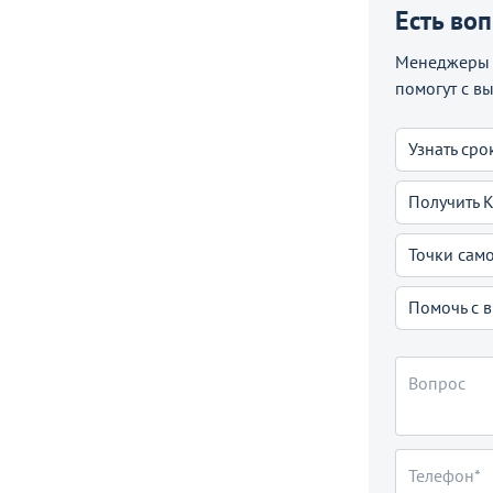
Есть во
Менеджеры C
помогут с в
Узнать сро
Получить 
Точки сам
Помочь с 