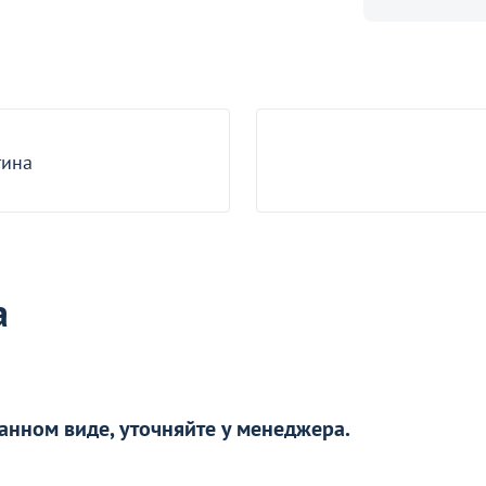
Оптовая цена
Дизайнерский двухместный
диван Коди, коричневый
Пуф Кавачи, голубая пастель/
черный муар
8
48
В наличии 15 шт.
тина
В наличии 50 шт.
а
анном виде, уточняйте у менеджера.
ой
Стулья Лион с подушками
Надежные столы
Перейдите, чтобы узнать подробности
Перейдите, чтобы у