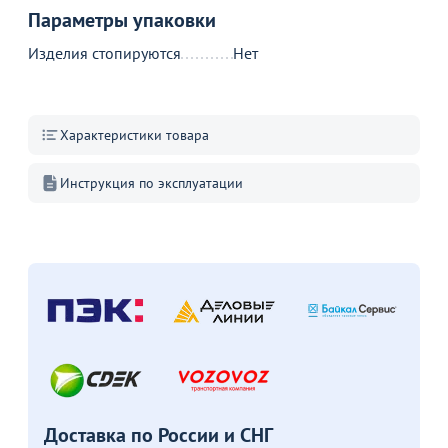
Параметры упаковки
Изделия стопируются
Нет
Акции для вас
Характеристики товара
Инструкция по эксплуатации
Как обставить офис?
Лучшие стулья для
Столеш
столовой
Перейдите, чтобы узнать
Перейдит
подробности
подробн
Перейдите, чтобы узнать
подробности
Больше не показывать это окно
Доставка по России и СНГ