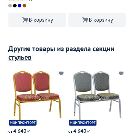
В корзину
В корзину
Другие товары из раздела
секции
стульев
МИНПРОМТОРГ
МИНПРОМТОРГ
М
4 640
4 640
от
₽
от
₽
от