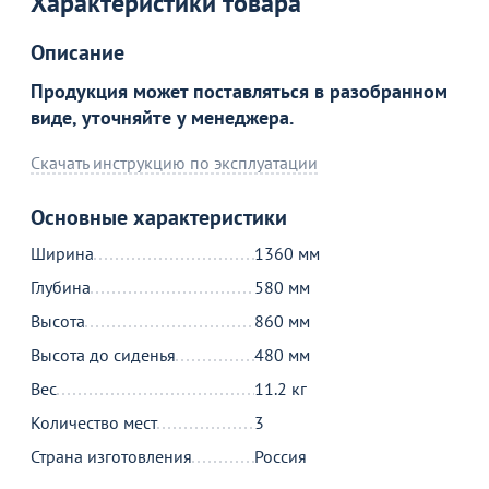
Характеристики товара
Описание
С этим товаром покупают
Продукция может поставляться в разобранном
виде, уточняйте у менеджера.
Скачать инструкцию по эксплуатации
Основные характеристики
Ширина
1360 мм
Глубина
580 мм
2 590
6 890
₽
от
₽
Высота
860 мм
Оптовая цена
Оптовая цена
Высота до сиденья
480 мм
Транспортировочный чехол на
Каркас для стула Кларенс
Т
5 стульев, серый
с
39
Вес
11.2 кг
33
Количество мест
3
Страна изготовления
Россия
В корзину
В корзину