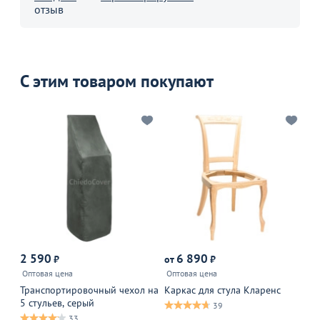
отзыв
С этим товаром покупают
2 590
6 890
1
₽
от
₽
Оптовая цена
Оптовая цена
Оп
Транспортировочный чехол на
Каркас для стула Кларенс
Те
5 стульев, серый
ст
39
33