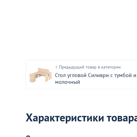
Акции для вас
Пожизненная гарантия
Предыдущий товар в категории
на стулья ХИТ 20/25!
Стол угловой Силиври с тумбой и
Перейдите, чтобы узнать под
молочный
Больше не показывать эт
Характеристики товар