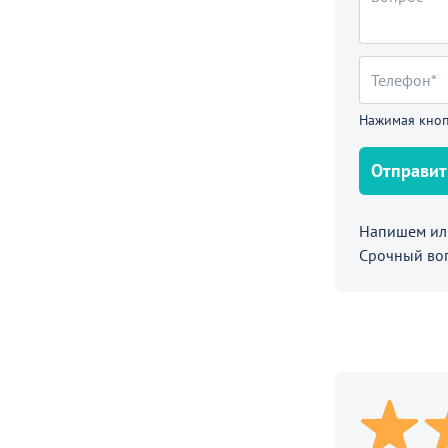
е
Нажимая кноп
Отправит
вой Силиври с тумбой и экраном, бук
Напишем или
Срочный во
90
П
₽
ают