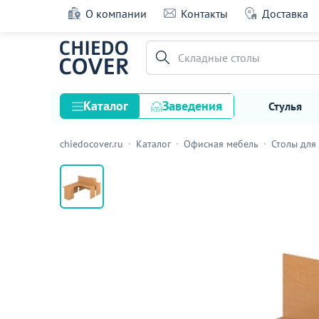
О компании
Контакты
Доставка
Стол угловой Силиври с тумбой и экраном,
бавария
Складные столы
41 оценка
Каталог
Заведения
Стулья
chiedocover.ru
Каталог
Офисная мебель
Столы для
Стулья
Столы
Подстолья и опоры
Столешницы
Текстиль
Кресла
Диваны