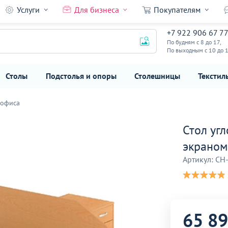
Услуги
Для бизнеса
Покупателям
 бук
+7 922 906 67 7
65 890
₽
По будням с 8 до 17,
По выходным с 10 до 
Столы
Подстолья и опоры
Столешницы
Текстил
 офиса
Стол уг
экраном
Артикул: CH
65 8