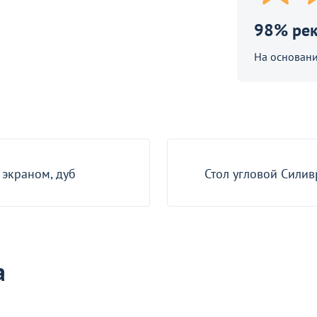
98% ре
На основани
Стулья ИЗО с пластиковым
сиденьем
 экраном, дуб
Стол угловой Силив
робности
Перейдите, чтобы узнать подробности
о окно
а