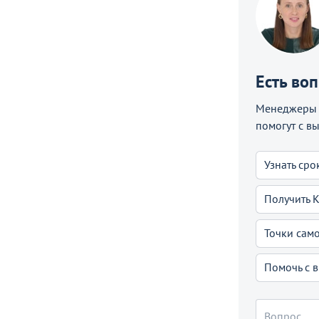
Есть во
Менеджеры C
помогут с в
Узнать сро
Получить 
Точки сам
Помочь с 