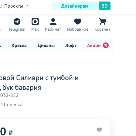
Проекты
Дизайнерам
3D
7
Telegram
Max
Кабинет
Избранное
Корзина
16
ь
Кресла
Диваны
Лофт
Акции
ловой Силиври с тумбой и
, бук бавария
-032-852
41 оценка
90
₽