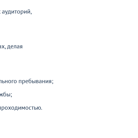
 аудиторий,
х, делая
льного пребывания;
ужбы;
 проходимостью.