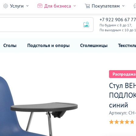
Услуги
Для бизнеса
Покупателям
ОТНИКАМИ
13 390
24
+7 922 906 67 7
₽
По будням с 8 до 17,
17 490 ₽
По выходным с 10 до 
Столы
Подстолья и опоры
Столешницы
Текстил
Распродажа
Стул ВЕ
ПОДЛОК
синий
Артикул: CH