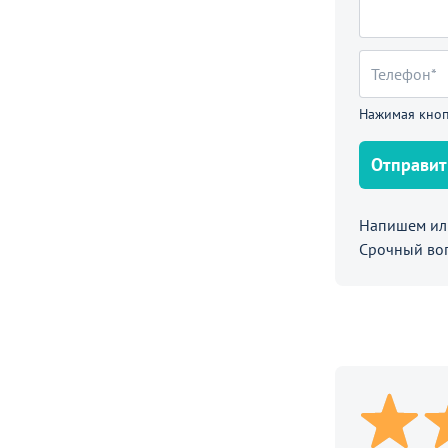
А (НА 4 НОЖКАХ С ПОДЛОКОТНИКАМИ И
иний
17 490 ₽
Нажимая кноп
Отправит
Напишем или
Срочный во
13 490
2 370
от
₽
от
₽