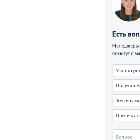
Есть во
Менеджеры C
помогут с в
Узнать сро
Получить 
Точки сам
Помочь с 