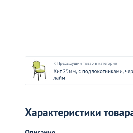
Чехол на стул Франкфурт,
крупный ромб, велюр
баклажановый
45
+4
Предыдущий товар в категории
Хит 25мм, с подлокотниками, че
Акции для вас
лайм
Характеристики товар
Стулья ИЗО с пластиковым
сиденьем
Описание