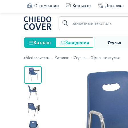
О компании
Контакты
Доставка
Стул ВЕНЕЗИА (НА 4 НОЖКАХ С ПОДЛОК
И СТОЛИКОМ), синий
Банкетный текстиль
5 оценок
Каталог
Заведения
Стулья
chiedocover.ru
Каталог
Стулья
Офисные стулья
Стулья
Столы
Подстолья и опоры
Столешницы
Текстиль
Кресла
Диваны