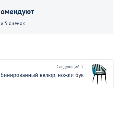
Ножки полубарные,
комендуют
металлические
97
и 5 оценок
Следующий
омбинированный велюр, ножки бук