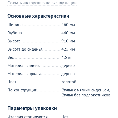
Скачать инструкцию по эксплуатации
Основные характеристики
Ширина
460 мм
Глубина
440 мм
Высота
910 мм
Высота до сиденья
425 мм
Вес
4,5 кг
Материал сиденья
дерево
Материал каркаса
дерево
Цвет
золотой
По конструкции
Стулья с мягким сиденьем,
Стулья без подлокотников
Товар в корзине
Параметры упаковки
Стул Кьявари деревянный с цветной подушкой,
Изделия стопируются
Нет