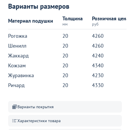
34 790
1 990
40
₽
от
₽
Варианты размеров
3 290 ₽
Оптовая цена
Стол раздвижной Моден
1400х800+300, супер белый,
Стул S-7 банкетный каркас
С
Толщина
Розничная цена
белый муар
серый, синяя ткань
б
Материал подушки
10
мм
руб
5
В наличии 41 шт.
Рогожка
20
4260
В корзину
В корзину
Шенилл
20
4260
Жаккард
20
4240
Кожзам
20
4340
Акции для вас
Журавинка
20
4230
Ричард
20
4330
Пожизненная
Варианты покрытия
гарантия
на стулья ХИТ 20/25!
Перейдите, чтобы узнать
Характеристики товара
подробности