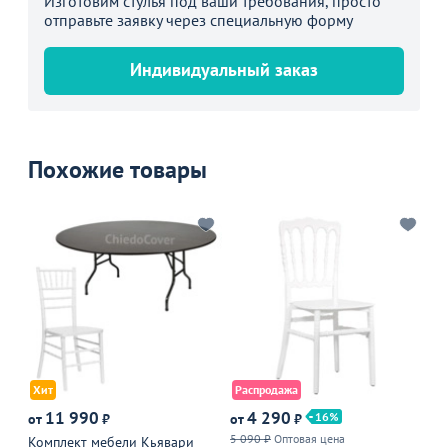
Изготовим стулья под ваши требования, просто
отправьте заявку через специальную форму
Индивидуальный заказ
Похожие товары
Хит
Распродажа
11 990
4 290
16
от
₽
от
₽
от
5 090 ₽
Оптовая цена
Оп
Комплект мебели Кьявари