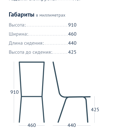
Золото
7 990
от
₽
Габариты
в миллиметрах
Высота:
910
Продолжить покупки
Ширина:
460
Длина сидения:
440
В корзине
Высота до сидения:
425
С этим товаром покупают
910
425
460
440
Распродажа