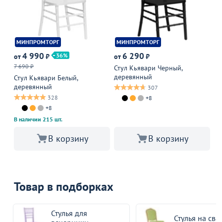
МИНПРОМТОРГ
МИНПРОМТОРГ
М
4 990
6 290
36
от
₽
от
₽
от
7 690 ₽
Стул Кьявари Черный,
Ст
деревянный
де
Стул Кьявари Белый,
деревянный
307
328
+8
+8
В наличии 215 шт.
В корзину
В корзину
Товар в подборках
Стулья для
Стулья на сва