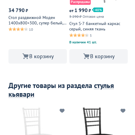
Распродажа
34 790
1 990
1
40
₽
от
₽
3 290 ₽
Оптовая цена
Оп
Стол раздвижной Моден
1400х800+300, супер белый,
Стул S-7 банкетный каркас
Ст
белый муар
серый, синяя ткань
бу
10
5
В наличии 41 шт.
В корзину
В корзину
Другие товары из раздела
стулья
кьявари