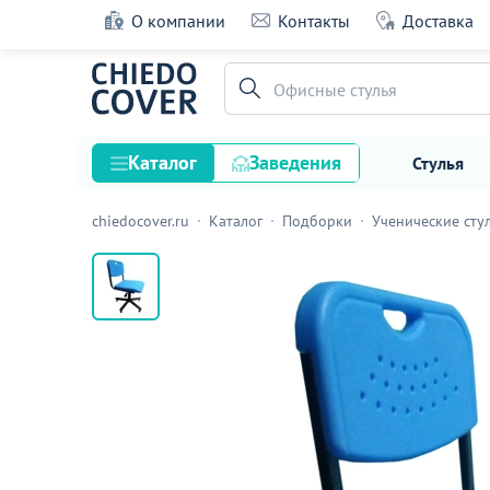
О компании
Контакты
Доставка
Стул ученический Ардис, регулируемый, н
основе
Офисные стулья
109 оценок
Каталог
Заведения
Стулья
chiedocover.ru
Каталог
Подборки
Ученические сту
Стулья
Столы
Подстолья и опоры
Столешницы
Текстиль
Кресла
Диваны