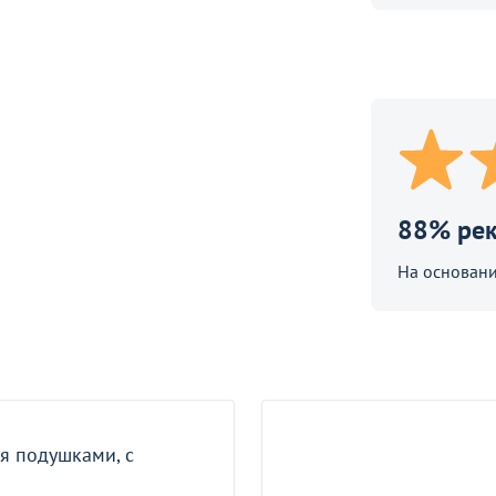
е
88% ре
ический Ардис, регулируемый, на
 основе
На основан
90
П
₽
ают
я подушками, с