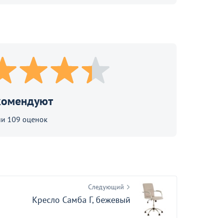
комендуют
В корзине
ии 109 оценок
родолжить покупки
Следующий
Кресло Самба Г, бежевый