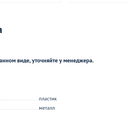
а
анном виде, уточняйте у менеджера.
робности
о окно
пластик
металл