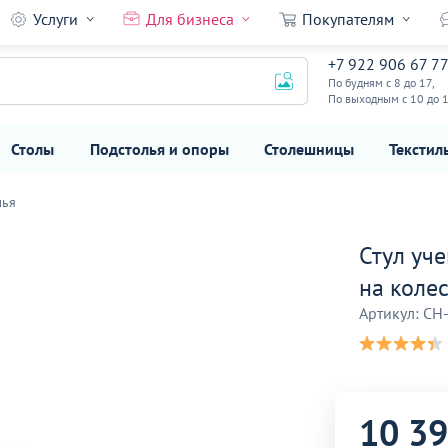
Услуги
Для бизнеса
Покупателям
а колесной
+7 922 906 67 7
10 390
₽
По будням с 8 до 17,
По выходным с 10 до 
Столы
Подстолья и опоры
Столешницы
Текстил
лья
Стул уч
на коле
Артикул: CH
10 3