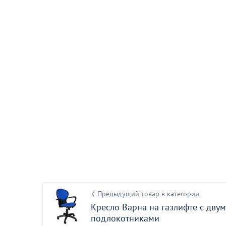
Товар в корзин
Стул учен
колесной
10 3
от
С этим товаром покуп
Предыдущий товар в категории
Кресло Варна на газлифте с двум
подлокотниками