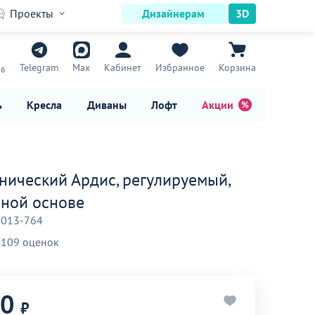
Проекты
Дизайнерам
3D
7
Telegram
Max
Кабинет
Избранное
Корзина
16
ь
Кресла
Диваны
Лофт
Акции
енический Ардис, регулируемый,
сной основе
-013-764
109 оценок
90
₽