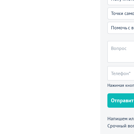
Точки сам
Помочь с 
Нажимая кноп
Отправит
Напишем или
Срочный во