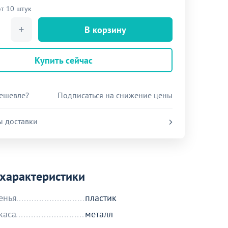
от 10 штук
В корзину
Купить сейчас
ешевле?
Подписаться на снижение цены
ы доставки
характеристики
енья
пластик
каса
металл