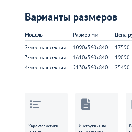
Варианты размеров
Больше не показывать это окн
Модель
Размер
мм
Цена р
2-местная секция
1090x560x840
17590
3-местная секция
1610x560x840
19090
4-местная секция
2130x560x840
25490
Характеристики
Инструкция по
В
товара
эксплуатации
р