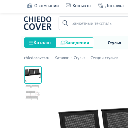
О компании
Контакты
Доставка
Секция многоместная Стайл, серая
Банкетный текстиль
39 оценок
Каталог
Заведения
Стулья
chiedocover.ru
Каталог
Стулья
Секции стульев
Стулья
Столы
Подстолья и опоры
Столешницы
Текстиль
Кресла
Диваны