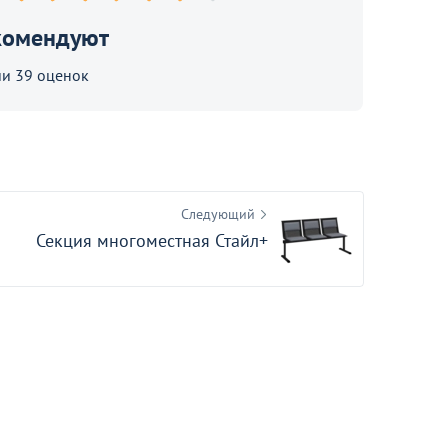
В корзине
комендуют
и 39 оценок
Продолжить покупки
Следующий
Секция многоместная Стайл+