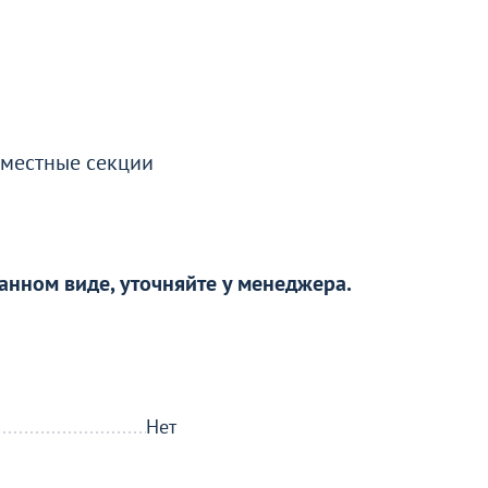
840
5 390
от
₽
от
₽
Чехол на стул 02, спандекс
Каркас стула Сафир
бирюзовый
7
44
+5
х местные секции
анном виде, уточняйте у менеджера.
Нет
Деревянные мягкие стулья со
Столешницы Верз
скидкой из наличия!
ти
Перейдите, чтобы у
Перейдите, чтобы узнать подробности