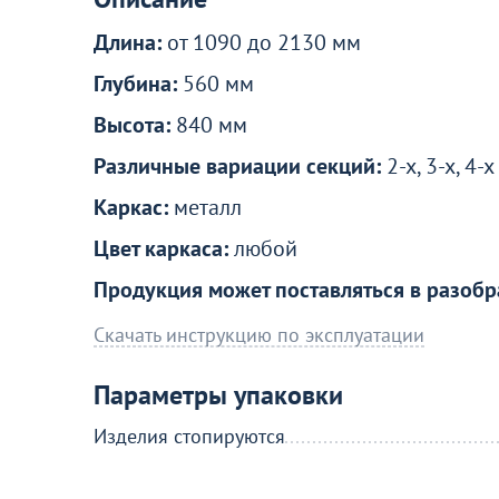
1 590
21
от
₽
1 990 ₽
Длина:
от 1090 до 2130 мм
Ножки металлические Паук
Глубина:
560 мм
33
Высота:
840 мм
Различные вариации секций:
2-х, 3-х, 4-
Каркас:
металл
Цвет каркаса:
любой
Акции для вас
Продукция может поставляться в разобр
Скачать инструкцию по эксплуатации
Параметры упаковки
Изделия стопируются
Получи стол за 10 рублей!
Перейдите, чтобы узнать подробнос