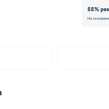
естная Стайл, серая
88% ре
На основани
а