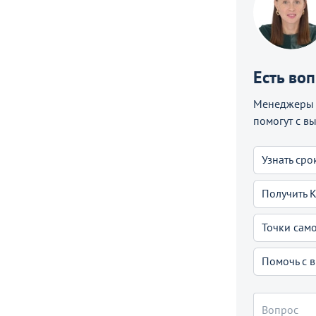
Есть во
Менеджеры C
помогут с в
Узнать сро
Получить 
Точки сам
Помочь с 