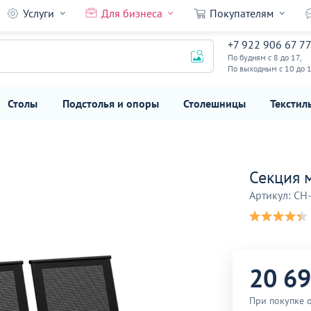
Услуги
Для бизнеса
Покупателям
+7 922 906 67 7
20 690
₽
По будням с 8 до 17,
По выходным с 10 до 
Столы
Подстолья и опоры
Столешницы
Текстил
Секция 
Артикул: CH
20 6
При покупке 