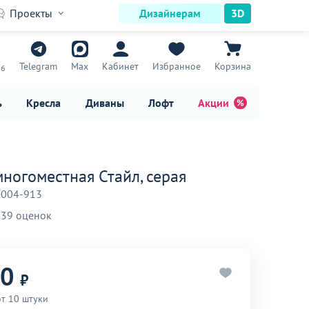
Проекты
Дизайнерам
3D
7
Telegram
Max
Кабинет
Избранное
Корзина
16
ь
Кресла
Диваны
Лофт
Акции
многоместная Стайл, серая
-004-913
39 оценок
90
₽
от 10 штуки