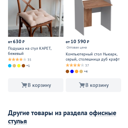
630
10 590
от
₽
от
₽
от
Оптовая цена
Подушка на стул КАРЕТ,
Ка
бежевый
оп
Компьютерный стол Ньюарк,
32
серый, столешница дуб крафт
35
37
+1
+4
В корзину
В корзину
Другие товары из раздела
офисные
стулья