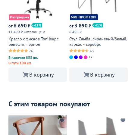
Распродажа
МИНПРОМТОРГ
6 690
3 890
2
42
41
от
₽
от
₽
11 490 ₽
Оптовая цена
6 490 ₽
Оп
Кресло офисное ТопЧеирс
Стул Самба, сиреневый/белый,
Ki
Бенефит, черное
каркас - серебро
26
43
В 
+7
В наличии 855 шт.
В пути 100 шт.
В корзину
В корзину
С этим товаром покупают