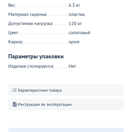
Вес
6.3 кг
Материал сиденья
пластик
630
10 590
от
₽
от
₽
о
Допустимая нагрузка
120 кг
Оптовая цена
Подушка на стул КАРЕТ,
К
бежевый
о
Компьютерный стол Ньюарк,
Цвет
салатовый
3
серый, столешница дуб крафт
35
Каркас
хром
37
+1
+4
Параметры упаковки
В корзину
В корзину
Изделия стопируются
Нет
Акции для вас
Характеристики товара
Инструкция по эксплуатации
Стулья ИЗО с
пластиковым