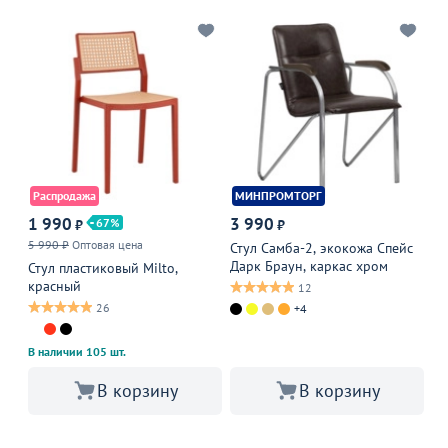
Распродажа
МИНПРОМТОРГ
Р
1 990
3 990
67
₽
₽
от
5 990 ₽
Оптовая цена
16
Стул Самба-2, экокожа Спейс
Дарк Браун, каркас хром
Стул пластиковый Milto,
Ст
красный
С
12
СТ
26
+4
В наличии 105 шт.
В корзину
В корзину