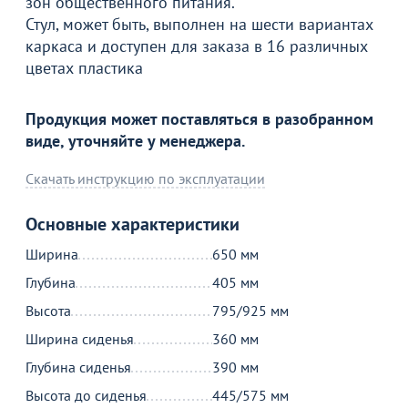
зон общественного питания.
Стул, может быть, выполнен на шести вариантах
Стул Висенза СВ (на черной крестовине Сомалиа),
каркаса и доступен для заказа в 16 различных
салатовый
цветах пластика
12 790
от
₽
16 690 ₽
Продукция может поставляться в разобранном
виде, уточняйте у менеджера.
Продолжить покупки
Скачать инструкцию по эксплуатации
В корзине
Основные характеристики
С этим товаром покупают
Ширина
650 мм
Глубина
405 мм
Высота
795/925 мм
Ширина сиденья
360 мм
Глубина сиденья
390 мм
Высота до сиденья
445/575 мм