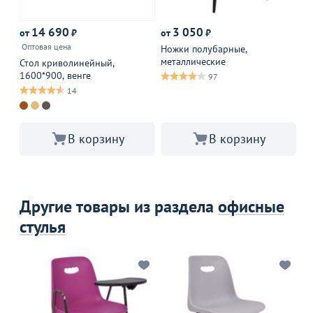
14 690
3 050
от
₽
от
₽
от
Оптовая цена
Ножки полубарные,
Че
металлические
по
Стол криволинейный,
1600*900, венге
97
14
В корзину
В корзину
Другие товары из раздела
офисные
стулья