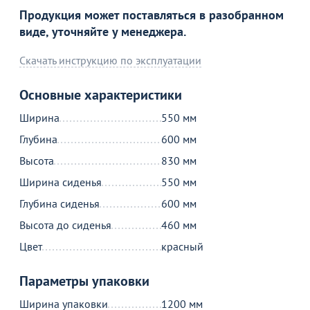
3 890
Продукция может поставляться в разобранном
₽
виде, уточняйте у менеджера.
Скачать инструкцию по эксплуатации
Продолжить покупки
Основные характеристики
В корзине
Ширина
550 мм
Глубина
600 мм
С этим товаром покупают
Высота
830 мм
Ширина сиденья
550 мм
Глубина сиденья
600 мм
Высота до сиденья
460 мм
Цвет
красный
Параметры упаковки
Ширина упаковки
1200 мм
14 690
3 050