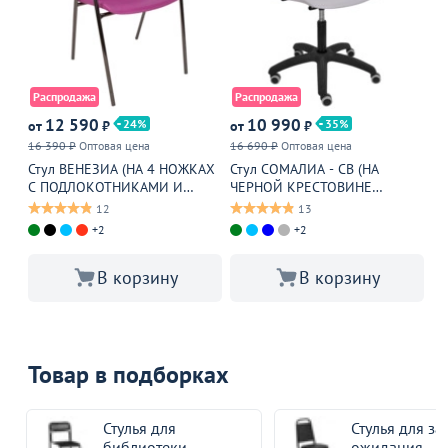
Распродажа
Распродажа
Р
12 590
10 990
24
35
от
₽
от
₽
от
16 390 ₽
Оптовая цена
16 690 ₽
Оптовая цена
16
Стул ВЕНЕЗИА (НА 4 НОЖКАХ
Стул СОМАЛИА - СВ (НА
Ст
С ПОДЛОКОТНИКАМИ И
ЧЕРНОЙ КРЕСТОВИНЕ
кр
СТОЛИКОМ - БЛЭК),
СОМАЛИА), серый
бе
12
13
малиновый
+2
+2
В корзину
В корзину
Товар в подборках
Стулья для
Стулья для за
библиотеки
ожидания