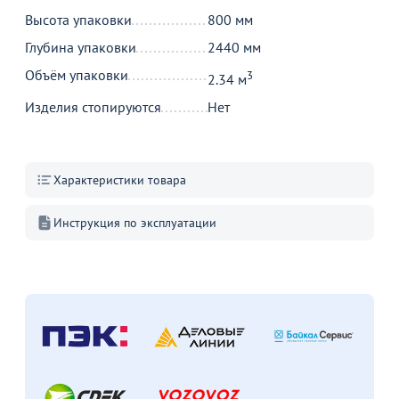
от
₽
от
₽
о
Высота упаковки
800 мм
Оптовая цена
Ножки полубарные,
Ч
металлические
п
Стол криволинейный,
Глубина упаковки
2440 мм
1600*900, венге
97
Объём упаковки
3
14
2.34 м
Изделия стопируются
Нет
В корзину
В корзину
Характеристики товара
Акции для вас
Инструкция по эксплуатации
Стулья ИЗО с
пластиковым
сиденьем
Перейдите, чтобы узнать
подробности