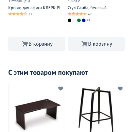
Оптовая цена
5 890 ₽
Оп
Кресло для офиса КЛЕРК PL
Стул Самба, бежевый
Кр
Bl
32
42
+7
В корзину
В корзину
С этим товаром покупают