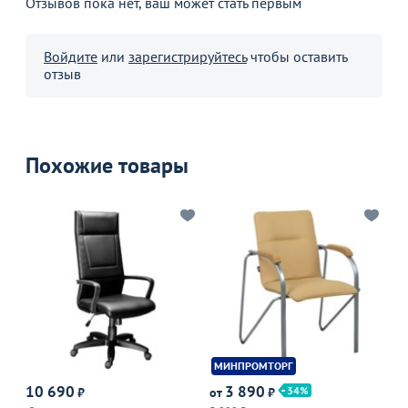
Отзывов пока нет, ваш может стать первым
Войдите
или
зарегистрируйтесь
чтобы оставить
отзыв
Похожие товары
МИНПРОМТОРГ
10 690
3 890
3
34
₽
от
₽