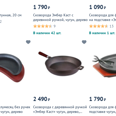
1 790
1 090
₽
₽
гунная, 20 см
Сковорода Эмбер Каст с
Сковорода для 
деревнной ручкой, чугун, дерево
на подставке «Э
2
дерево
9
13
В наличии 42 шт.
В наличии 1 шт.
2 490
1 790
₽
₽
лумесяц без ручек
Сковорода с деревянной ручкой
Сковорода для 
чугун, дерево
«Эмбер Каст» чугун, дерево,
подставке чугун