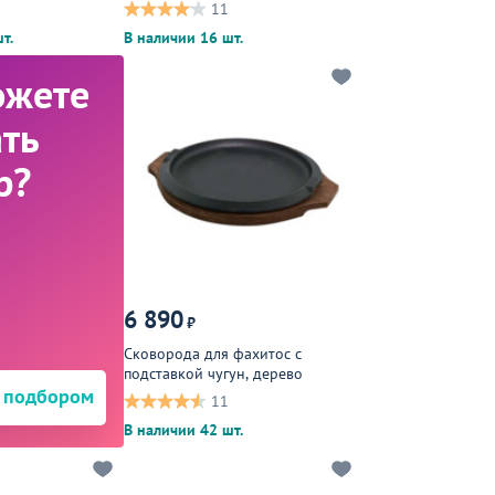
черный
11
т.
В наличии 16 шт.
ожете
ть
р?
6 890
₽
Сковорода для фахитос с
подставкой чугун, дерево
 подбором
11
В наличии 42 шт.