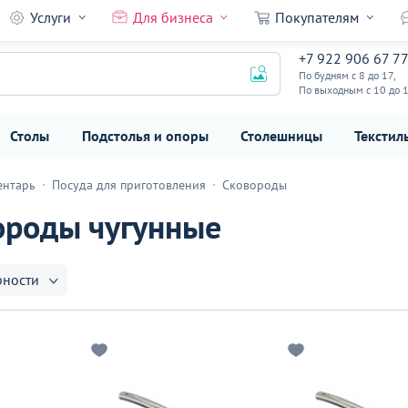
Услуги
Для бизнеса
Покупателям
+7 922 906 67 7
По будням с 8 до 17,
По выходным с 10 до 
Столы
Подстолья и опоры
Столешницы
Текстил
ентарь
Посуда для приготовления
Сковороды
ороды чугунные
рности