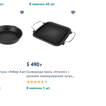
шт.
В наличии 48 шт.
5 490
₽
угуна «Эмбер Каст
Сковорода-гриль «Атолло» с
ручками эмалированная чугун,
черный, стальной
9
.
В наличии 3 шт.