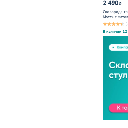
2 490
₽
Сковорода-гр
Мэтт» с мато
чугун, дерево
5
В наличии 12 