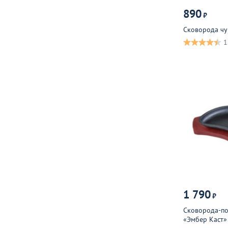
890
₽
Сковорода чу
1
1 790
₽
Сковорода-по
«Эмбер Каст» 