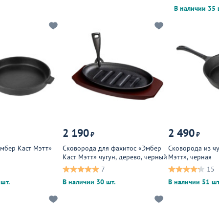
В наличии 35 
2 190
2 490
₽
₽
мбер Каст Мэтт»
Сковорода для фахитос «Эмбер
Сковорода из ч
Каст Мэтт» чугун, дерево, черный
Мэтт», черная
7
15
шт.
В наличии 30 шт.
В наличии 51 шт