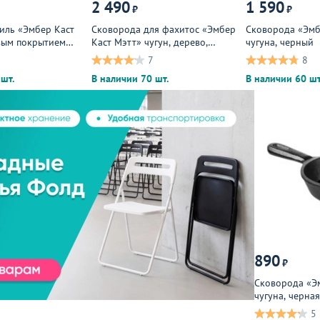
2 490
1 590
₽
₽
иль «Эмбер Каст
Сковорода для фахитос «Эмбер
Сковорода «Эмб
вым покрытием
Каст Мэтт» чугун, дерево,
чугуна, черный
, черный, древес
черный, светлое дерево
7
8
шт.
В наличии 70 шт.
В наличии 60 шт
890
₽
Сковорода «Эм
чугуна, черная
5