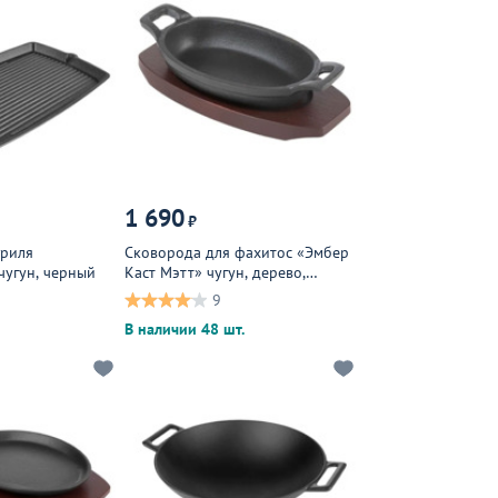
1 690
₽
гриля
Сковорода для фахитос «Эмбер
чугун, черный
Каст Мэтт» чугун, дерево,
черный, темное дерево
9
В наличии 48 шт.