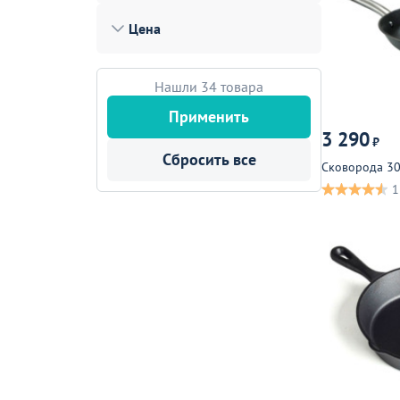
Лофт
Цена
Гостиницы и отели
Мебель для хранения
Нашли 34 товара
Комплектующие
Применить
3 290
₽
Корпусная мебель
Сбросить все
Сковорода 30
Освещение
1
Оборудование
Для интерьера
Комнаты
Подборки
Акции