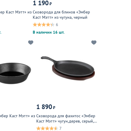
1 190
₽
ер Каст Мэтт» из
Сковорода для блинов «Эмбер
Каст Мэтт» из чугуна, черный
6
.
В наличии 16 шт.
1 890
₽
бер Каст Мэтт» из
Сковорода для фахитос «Эмбер
Каст Мэтт» чугун,дерев, серый,
темное дерево
7