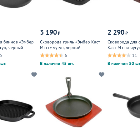
3 190
2 290
₽
₽
я блинов «Эмбер
Сковорода-гриль «Эмбер Каст
Сковорода для 
гун, черный
Мэтт» чугун, черный
Каст Мэтт» чугу
черный, дерево
5
6
11
шт.
В наличии 45 шт.
В наличии 80 шт