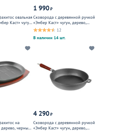
1 990
₽
фахитос овальная
Сковорода с деревянной ручкой
мбер Каст» чугун,
«Эмбер Каст» чугун, дерево,
черный, темное дерево
12
В наличии 14 шт.
4 290
₽
фахитос на
Сковорода с деревянной ручкой
, дерево, черный,
«Эмбер Каст» чугун, дерево,