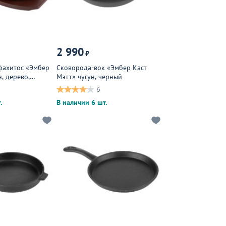
2 990
₽
фахитос «Эмбер
Сковорода-вок «Эмбер Каст
н, дерево,
Мэтт» чугун, черный
 темное
6
.
В наличии 6 шт.