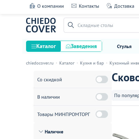
О компании
Контакты
Доставка
Офисные стулья
Каталог
Заведения
Стулья
chiedocover.ru
Каталог
Кухня и бар
Кухонный инв
Стулья
Сков
Столы
Со скидкой
Подстолья и опоры
По популя
В наличии
Столешницы
Текстиль
Товары МИНПРОМТОРГ
Кресла
Наличие
Диваны