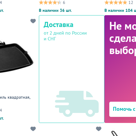
черный,темное дерево
древесный
4
6
12
т.
В наличии 36 шт.
В наличии 104 ш
Не м
Доставка
от 2 дней по России
сдела
и СНГ
выбо
иль квадратная,
Помочь с
4
т.