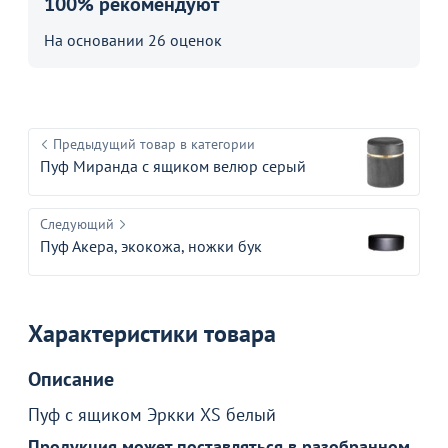
100% рекомендуют
На основании 26 оценок
Предыдущий товар в категории
Пуф Миранда с ящиком велюр серый
Следующий
Пуф Акера, экокожа, ножки бук
Характеристики товара
Товар в корзине
Описание
Пуф с ящиком Эркки XS белый
Пуф с ящиком Эркки XS, белый
3 690
Продукция может поставляться в разобранном
₽
7 990 ₽