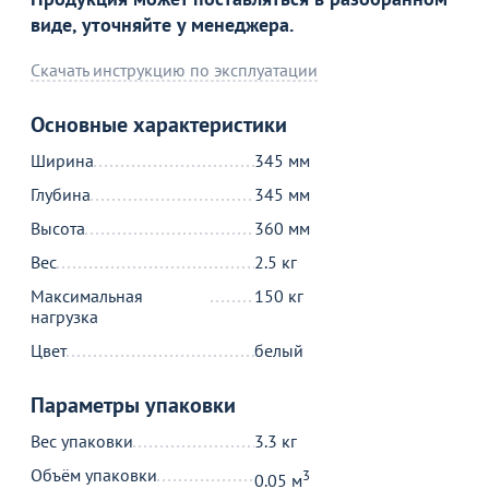
виде, уточняйте у менеджера.
Скачать инструкцию по эксплуатации
Продолжить покупки
Основные характеристики
В корзине
Ширина
345 мм
Глубина
345 мм
С этим товаром покупают
Высота
360 мм
Вес
2.5 кг
Максимальная
150 кг
нагрузка
Цвет
белый
Параметры упаковки
Распродажа
Вес упаковки
3.3 кг
8 490
8 890
16
₽
₽
Объём упаковки
3
0.05 м
9 990 ₽
Оптовая цена
Оптовая цена