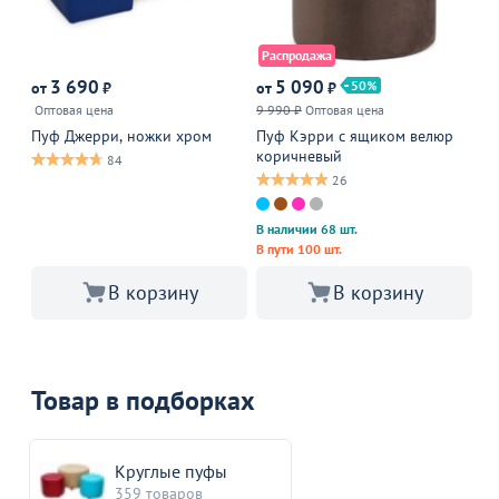
Распродажа
Р
3 690
5 090
50
от
₽
от
₽
от
Оптовая цена
9 990 ₽
Оптовая цена
9 
Пуф Джерри, ножки хром
Пуф Кэрри с ящиком велюр
Пу
коричневый
ро
84
26
В наличии 68 шт.
В 
В пути 100 шт.
В 
В корзину
В корзину
Товар в подборках
Круглые пуфы
359 товаров