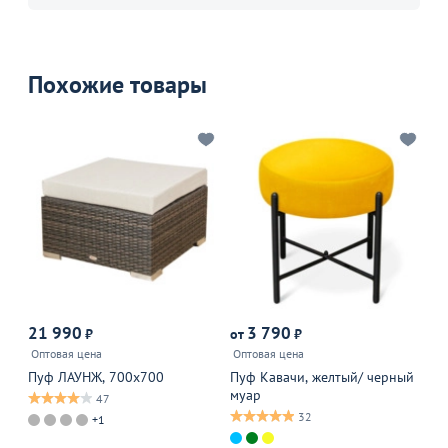
Похожие товары
Р
21 990
3 790
₽
от
₽
от
Оптовая цена
Оптовая цена
10
Пуф ЛАУНЖ, 700x700
Пуф Кавачи, желтый/ черный
Пу
муар
зо
47
32
+1