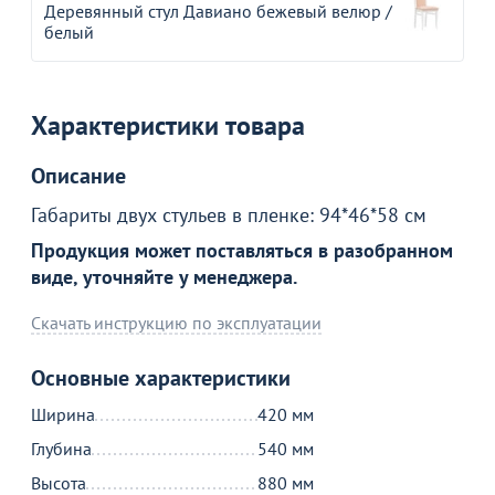
Деревянный стул Давиано бежевый велюр /
белый
Характеристики товара
Описание
Габариты двух стульев в пленке: 94*46*58 см
Продукция может поставляться в разобранном
виде, уточняйте у менеджера.
Товар в корзине
Скачать инструкцию по эксплуатации
Основные характеристики
Стул Венский, орех
18 590
Ширина
420 мм
от
₽
Глубина
540 мм
Высота
880 мм