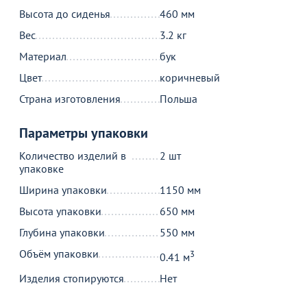
Продолжить покупки
Высота до сиденья
460 мм
В корзине
Вес
3.2 кг
Материал
бук
Цвет
коричневый
С этим товаром покупают
Страна изготовления
Польша
Параметры упаковки
Количество изделий в
2 шт
упаковке
Ширина упаковки
1150 мм
Высота упаковки
650 мм
Распродажа
Глубина упаковки
550 мм
1 490
390
35
от
₽
от
₽
о
Объём упаковки
3
0.41 м
600 ₽
Чехол Е07 на стул Eames,
К
велюр бежевый
Подушка на стул, галета,
Изделия стопируются
Нет
велюр фиолетовый
47
37
+5