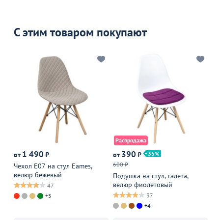
С этим товаром покупают
Распродажа
1 490
390
35
от
₽
от
₽
от
600 ₽
Чехол Е07 на стул Eames,
Ка
велюр бежевый
Подушка на стул, галета,
велюр фиолетовый
47
37
+5
+4