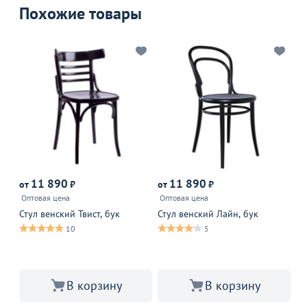
Похожие товары
11 890
11 890
1
от
₽
от
₽
Оптовая цена
Оптовая цена
Оп
Стул венский Твист, бук
Стул венский Лайн, бук
Ст
10
5
В 
В корзину
В корзину