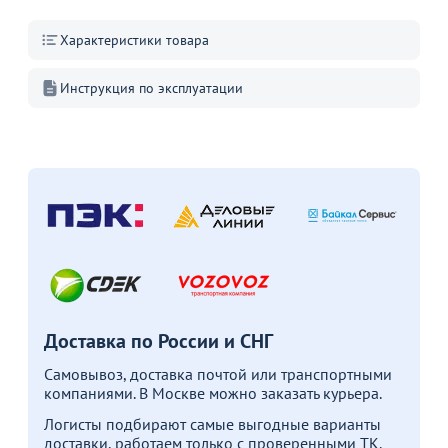
+4
Характеристики товара
В корзину
В корзину
Инструкция по эксплуатации
Акции для вас
Мебель из ротанга в
Деревянные стулья
Мягкие 
наличии
Перейдите, чтобы узнать
Перейдит
подробности
подробн
Перейдите, чтобы узнать
подробности
Доставка по России и СНГ
Самовывоз, доставка почтой или транспортными
Больше не показывать это окно
компаниями. В Москве можно заказать курьера.
Логисты подбирают самые выгодные варианты
доставки, работаем только с проверенными ТК.