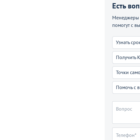
Есть во
Менеджеры C
помогут с в
Узнать сро
Получить 
Точки сам
Помочь с 