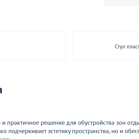
Чехол 52 на стул Кьявари,
Подушка для садовых качелей,
спандекс бирюзовый
бежевая
41
31
Стул плас
а
 и практичное решение для обустройства зон отд
ко подчеркивает эстетику пространства, но и обе
Деревянные стулья
Мягкие стулья