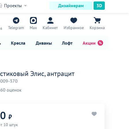
Проекты
Дизайнерам
3D
7
Telegram
Max
Кабинет
Избранное
Корзина
16
ь
Кресла
Диваны
Лофт
Акции
астиковый Элис, антрацит
-009-370
60 оценок
90
₽
от 10 штук