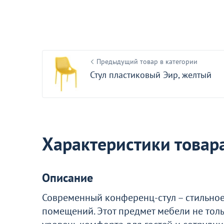
Оптовая цена
Стол пластиковый Firenze, темно-
серый
11
Предыдущий товар в категории
Стул пластиковый Эир, желтый
В наличии 6 шт.
Акции для вас
Характеристики товар
Описание
Современный конференц-стул – стильное
помещений. Этот предмет мебели не толь
Как обставить офис?