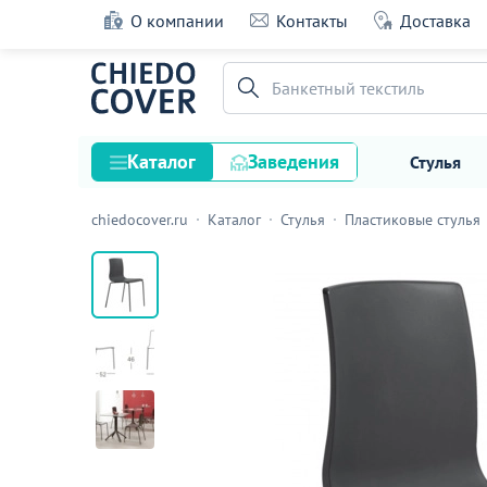
О компании
Контакты
Доставка
Стул пластиковый Элис, антрацит
Банкетный текстиль
60 оценок
Каталог
Заведения
Стулья
chiedocover.ru
Каталог
Стулья
Пластиковые стулья
Стулья
Столы
Подстолья и опоры
Столешницы
Текстиль
Кресла
Диваны