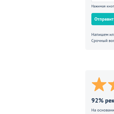
вый Элис, антрацит
Нажимая кноп
Отправит
Напишем или
Срочный во
92% ре
На основани
650
1 794
от
₽
₽