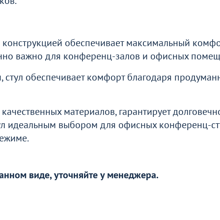
ков.
ти
Перейдите, чтобы узнать подробности
Перейдите, чтобы у
о
 конструкцией обеспечивает максимальный комфо
енно важно для конференц-залов и офисных помещ
, стул обеспечивает комфорт благодаря продуман
качественных материалов, гарантирует долговечно
тул идеальным выбором для офисных конференц-ст
режиме.
анном виде, уточняйте у менеджера.