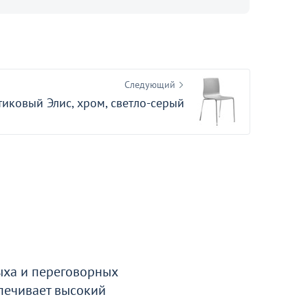
Оптовая цена
Мягкий элемент к лежаку
1900х580х50
водоотталкивающая ткань, синий
14
В наличии 108 шт.
Следующий
тиковый Элис, хром, светло-серый
ыха и переговорных
спечивает высокий