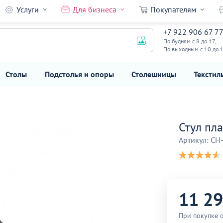
Услуги
Для бизнеса
Покупателям
+7 922 906 67 7
11 290
₽
По будням с 8 до 17,
По выходным с 10 до 
Столы
Подстолья и опоры
Столешницы
Текстил
Стул пл
Артикул: CH
11 2
При покупке 