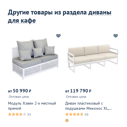
Другие товары из раздела
диваны
для кафе
50 990
119 790
6
от
₽
от
₽
Оптовая цена
Оптовая цена
Оп
Модуль Хэвен 2-х местный
Диван пластиковый с
Ди
прямой
подушками Миконос XL,
белый/ бежевый
35
50