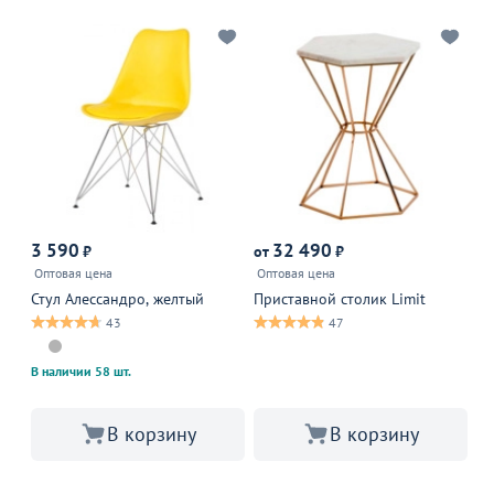
3 590
32 490
₽
от
₽
от
Оптовая цена
Оптовая цена
Оп
Стул Алессандро, желтый
Приставной столик Limit
Ст
че
43
47
В наличии 58 шт.
В 
В корзину
В корзину