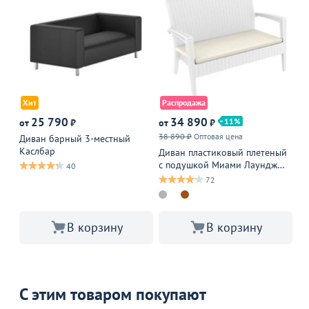
Хит
Распродажа
25 790
34 890
11
от
₽
от
₽
от
38 890 ₽
Оптовая цена
Оп
Диван барный 3-местный
Каслбар
Диван пластиковый плетеный
Ку
с подушкой Миами Лаундж
Mu
40
Софа, белый
72
В корзину
В корзину
С этим товаром покупают