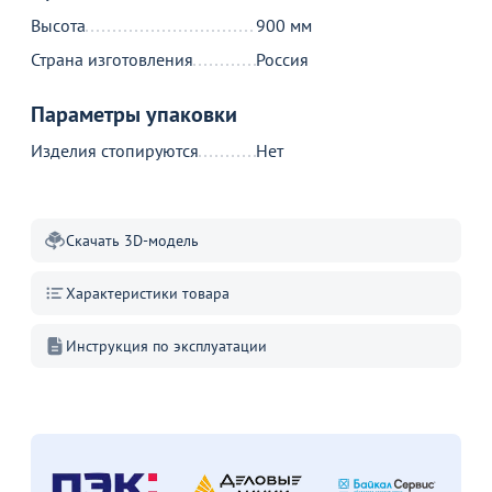
В корзине
Высота
900 мм
Страна изготовления
Россия
С этим товаром покупают
Параметры упаковки
Изделия стопируются
Нет
Скачать 3D-модель
Характеристики товара
3 590
32 490
Инструкция по эксплуатации
₽
от
₽
о
Оптовая цена
Оптовая цена
Стул Алессандро, желтый
Приставной столик Limit
С
ч
43
47
В наличии 58 шт.
В