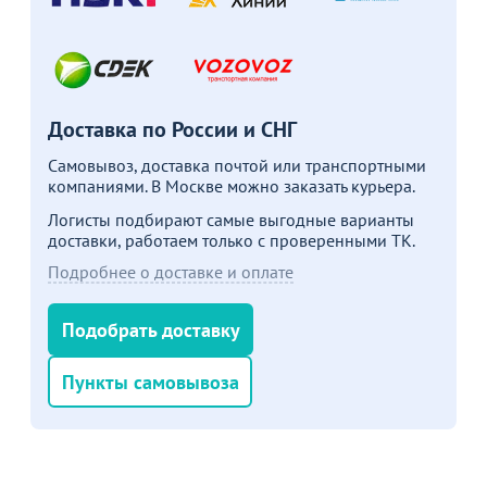
В корзину
В корзину
Акции для вас
Доставка по России и СНГ
Самовывоз, доставка почтой или транспортными
компаниями. В Москве можно заказать курьера.
Логисты подбирают самые выгодные варианты
доставки, работаем только с проверенными ТК.
Пожизненная
Подробнее о доставке и оплате
гарантия
на стулья ХИТ 20/25!
Перейдите, чтобы узнать
Подобрать доставку
подробности
Пункты самовывоза
Больше не показывать это окно