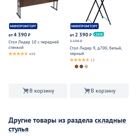
МИНПРОМТОРГ
МИНПРОМТОРГ
М
4 390
2 390
26
от
₽
от
₽
от
3 190 ₽
4 
Стол Лидер 10 с передней
стенкой
Стол Лидер 9, д700, белый,
Ст
черный
че
499
13
В корзину
В корзину
Другие товары из раздела
складные
стулья