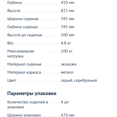
Глубина
450 мм
Высота
825 мм
Ширина сиденья
395 мм
Глубина сиденья
395 мм
Высота до сиденья
500 мм
Вес
4.8 кг
МИНПРОМТОРГ
МИНПРОМТОРГ
Максимальная
100 кг
4 390
2 390
26
от
₽
от
₽
о
нагрузка
3 190 ₽
4
Стол Лидер 10 с передней
стенкой
Материал сиденья
экокожа
Стол Лидер 9, д700, белый,
С
черный
ч
499
Материал каркаса
металл
13
Цвет
серый, серебряный
В корзину
В корзину
Параметры упаковки
Количество изделий в
4 шт
упаковке
Акции для вас
Ширина упаковки
470 мм