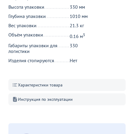
Высота упаковки
330 мм
Глубина упаковки
1010 мм
Вес упаковки
21.3 кг
Новинки мягких
10.000₽ скидки на
Стулья 
Объём упаковки
3
0.16 м
стульев
мебель = 10.000₽ на
подушк
услуги FoodSoul
Габариты упаковки для
330
Перейдите, чтобы узнать
Перейдите, чтобы узнать
Перейдит
логистики
подробности
подробности
подробн
Изделия стопируются
Нет
Больше не показывать это окно
Характеристики товара
Инструкция по эксплуатации