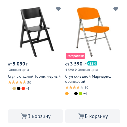
Распродажа
Р
5 090
3 590
9
22
от
₽
от
₽
Оптовая цена
4 590 ₽
Оптовая цена
10
Стул складной Торни, черный
Стул складной Мармарис,
Ск
оранжевый
50
30
+8
В 
+4
В корзину
В корзину