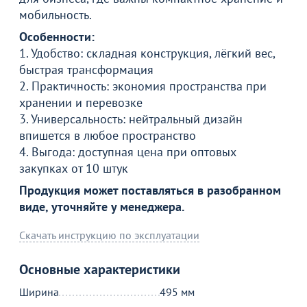
мобильность.
Особенности:
1. Удобство: складная конструкция, лёгкий вес,
быстрая трансформация
2. Практичность: экономия пространства при
Товар в корзине
хранении и перевозке
3. Универсальность: нейтральный дизайн
Складной стул Джонни экокожа серый каркас
впишется в любое пространство
металлик
4. Выгода: доступная цена при оптовых
3 090
от
₽
закупках от 10 штук
Продукция может поставляться в разобранном
Продолжить покупки
виде, уточняйте у менеджера.
Скачать инструкцию по эксплуатации
В корзине
Основные характеристики
С этим товаром покупают
Ширина
495 мм