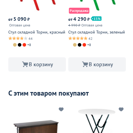
Распродажа
А
5 090
4 290
15
от
₽
от
₽
от
Оптовая цена
4 990 ₽
Оптовая цена
4 
Стул складной Торни, красный
Стул складной Торни, зеленый
Ст
зо
44
42
+8
+8
В корзину
В корзину
С этим товаром покупают