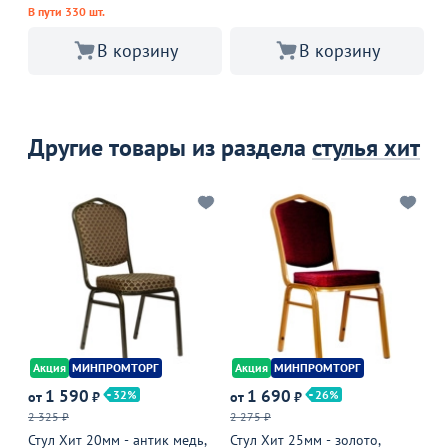
В пути 330 шт.
В корзину
В корзину
Другие товары из раздела
стулья хит
Акция
МИНПРОМТОРГ
Акция
МИНПРОМТОРГ
А
1 590
1 690
32
26
от
₽
от
₽
от
2 325 ₽
2 275 ₽
2 
Стул Хит 20мм - антик медь,
Стул Хит 25мм - золото,
Ст