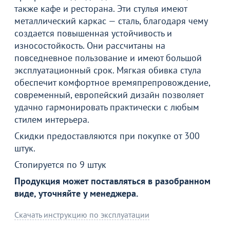
также кафе и ресторана. Эти стулья имеют
металлический каркас — сталь, благодаря чему
создается повышенная устойчивость и
износостойкость. Они рассчитаны на
повседневное пользование и имеют большой
эксплуатационный срок. Мягкая обивка стула
обеспечит комфортное времяпрепровождение,
современный, европейский дизайн позволяет
удачно гармонировать практически с любым
стилем интерьера.
Скидки предоставляются при покупке от 300
Товар в корзине
штук.
Стопируется по 9 штук
Стул Хит 25, жаккард вояж беж-золото, каркас
Продукция может поставляться в разобранном
шампань
виде, уточняйте у менеджера.
1 740
от
₽
2 680 ₽
Скачать инструкцию по эксплуатации