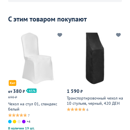
С этим товаром покупают
Хит
Х
380
1 590
45
от
₽
₽
от
690 ₽
69
Транспортировочный чехол на
10 стульев, черный, 420 ДЕН
Чехол на стул 01, спандекс
Че
белый
бе
6
7
+4
В 
В 
В наличии 19 шт.