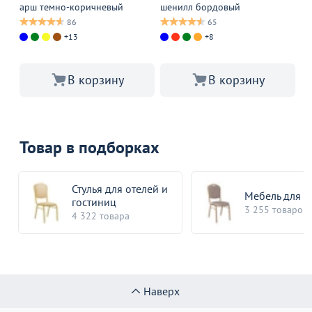
арш темно-коричневый
шенилл бордовый
зо
кр
86
65
+13
+8
В 
В корзину
В корзину
Товар в подборках
Стулья для отелей и
Мебель для 
гостиниц
3 255 товаров
4 322 товара
Наверх