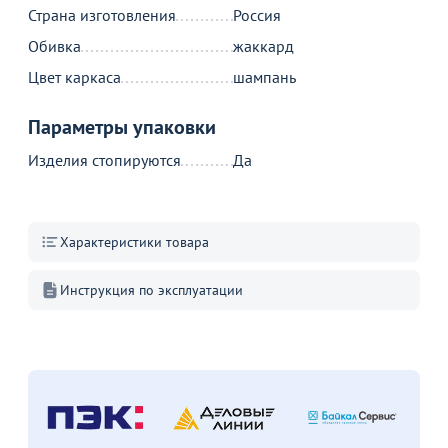
Страна изготовления
Россия
+4
В
В
В наличии 19 шт.
Обивка
жаккард
В пути 330 шт.
Цвет каркаса
шампань
В корзину
В корзину
Параметры упаковки
Изделия стопируются
Да
Акции для вас
Характеристики товара
Инструкция по эксплуатации
Пожизненная
гарантия
на стулья ХИТ 20/25!
Перейдите, чтобы узнать
подробности
Больше не показывать это окно