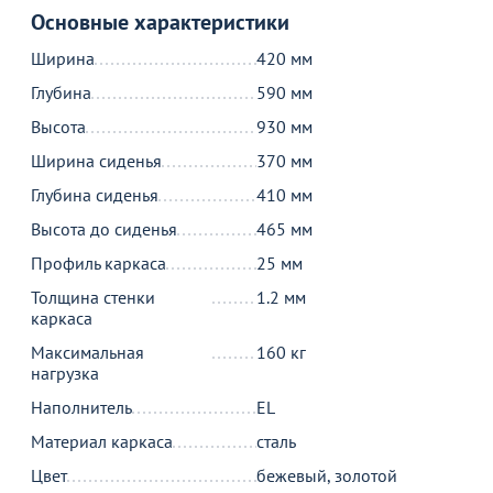
Продолжить покупки
Основные характеристики
Ширина
420 мм
В корзине
Глубина
590 мм
Высота
930 мм
С этим товаром покупают
Ширина сиденья
370 мм
Глубина сиденья
410 мм
Высота до сиденья
465 мм
Профиль каркаса
25 мм
Толщина стенки
1.2 мм
каркаса
Максимальная
160 кг
Хит
нагрузка
380
1 590
45
от
₽
₽
о
Наполнитель
EL
690 ₽
6
Транспортировочный чехол на
Материал каркаса
сталь
10 стульев, черный, 420 ДЕН
Чехол на стул 01, спандекс
Ч
белый
б
6
Цвет
бежевый, золотой
7