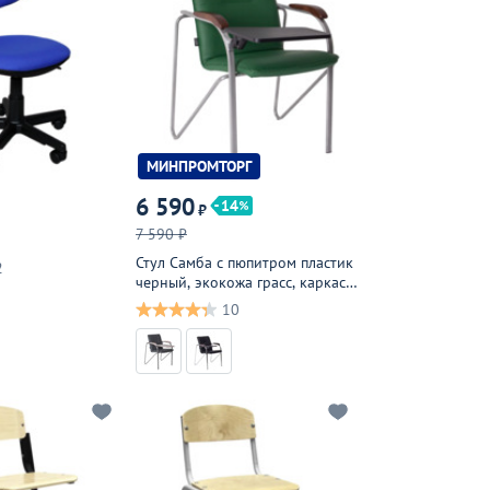
МИНПРОМТОРГ
6 590
14
₽
7 590 ₽
Стул Самба с пюпитром пластик
2
черный, экокожа грасс, каркас
серебро
10