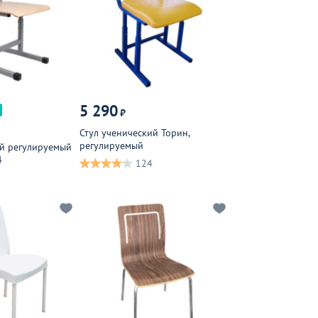
5 290
₽
Стул ученический Торин,
регулируемый
ий регулируемый
4
124