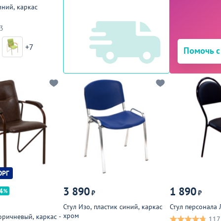
иний, каркас
3
+7
Помочь с
ОРГ
3 890
1 890
4
₽
₽
Стул Изо, пластик синий, каркас
Стул персонала 
хром
оричневый, каркас -
117