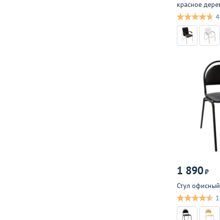
красное дере
4
1 890
₽
Стул офисный
1