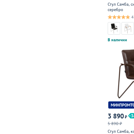
Стул Самба, с
серебро
4
В наличии
МИНПРОМТ
3 890
3
₽
5 890 ₽
Стул Самба, к