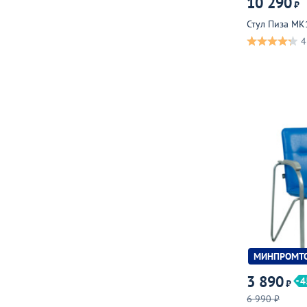
10 290
₽
Стул Пиза МК
4
МИНПРОМТ
3 890
4
₽
6 990 ₽