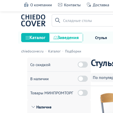
О компании
Контакты
Доставка
Складные столы
Каталог
Заведения
Стулья
chiedocover.ru
Каталог
Подборки
Стулья
Стул
Столы
Со скидкой
Подстолья и опоры
По популя
В наличии
Столешницы
Текстиль
Товары МИНПРОМТОРГ
Кресла
Наличие
Диваны