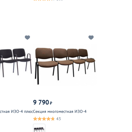
9 790
₽
стная ИЗО-4 плюс
Секция многоместная ИЗО-4
43