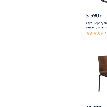
5 390
₽
Стул нерегул
металл, пласт
1