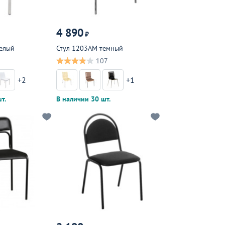
4 890
₽
елый
Стул 1203АМ темный
107
+2
+1
т.
В наличии 30 шт.