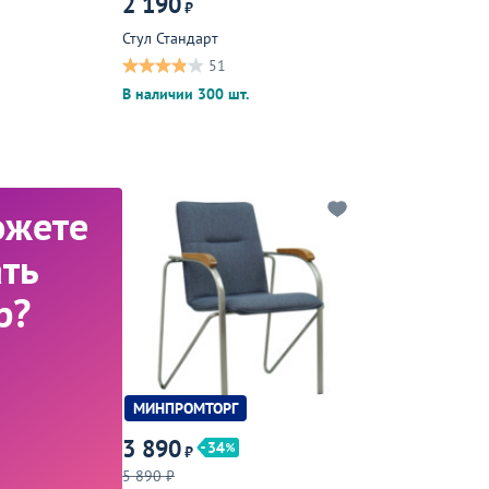
2 190
₽
Стул Стандарт
51
В наличии 300 шт.
ожете
ть
р?
МИНПРОМТОРГ
3 890
34
₽
5 890 ₽