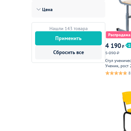
Лофт
Цена
Гостиницы и отели
Мебель для хранения
Нашли 143 товара
Распродажа
Комплектующие
Применить
4 190
1
₽
Корпусная мебель
Сбросить все
5 090 ₽
Освещение
Стул учениче
Ученик, рост 
Оборудование
8
Для интерьера
Комнаты
Подборки
Акции