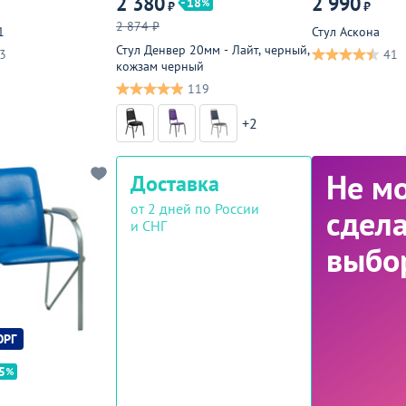
2 380
2 990
18
₽
₽
2 874 ₽
1
Стул Аскона
Стул Денвер 20мм - Лайт, черный,
3
41
кожзам черный
119
+2
Не м
Доставка
от 2 дней по России
сдела
и СНГ
выбо
ОРГ
5