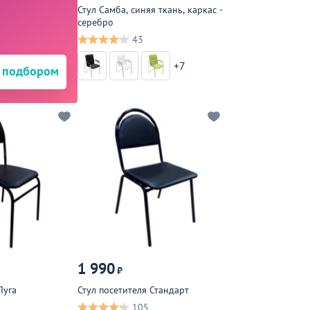
Стул Самба, синяя ткань, каркас -
серебро
43
+7
 подбором
1 990
₽
Луга
Стул посетителя Стандарт
105