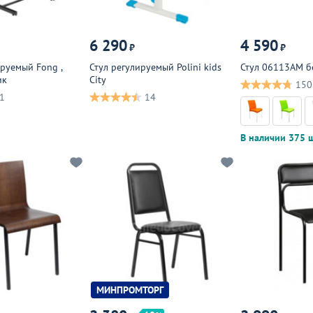
6 290
4 590
₽
₽
ируемый Fong ,
Стул регулируемый Polini kids
Стул 06113АМ б
ик
City
150
1
14
В наличии 375 ш
МИНПРОМТОРГ