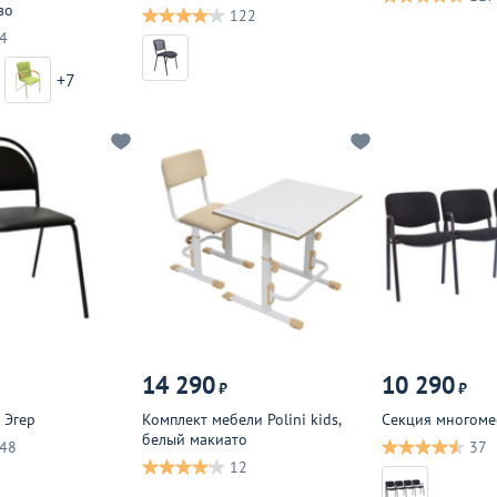
во
122
4
+7
14 290
10 290
₽
₽
 Эгер
Комплект мебели Polini kids,
Секция многоме
белый макиато
48
37
12