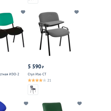
5 590
₽
стная ИЗО-2
Стул Изо СТ
21