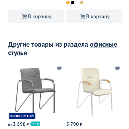
В корзину
В корзину
Другие товары из раздела
офисные
стулья
МИНПРОМТОРГ
Р
3 590
5 790
35
от
₽
₽
от