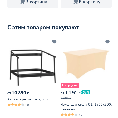
В корзину
В корзину
С этим товаром покупают
Распродажа
10 890
1 190
56
от
₽
от
₽
от
2 690 ₽
Оп
Каркас кресла Токо, лофт
Чехол для стола 01, 1500х800,
Ст
10
бежевый
ве
45