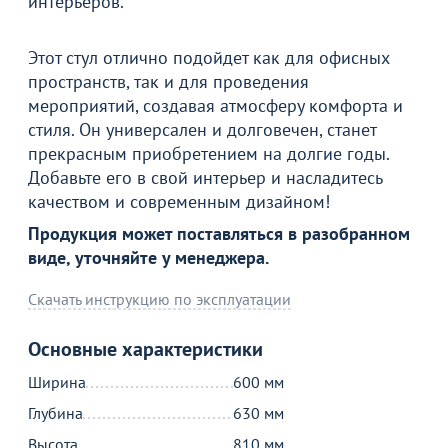
интерьеров.
Продолжить покупки
Этот стул отлично подойдет как для офисных
пространств, так и для проведения
В корзине
мероприятий, создавая атмосферу комфорта и
стиля. Он универсален и долговечен, станет
С этим товаром покупают
прекрасным приобретением на долгие годы.
Добавьте его в свой интерьер и насладитесь
качеством и современным дизайном!
Продукция может поставляться в разобранном
виде, уточняйте у менеджера.
Скачать инструкцию по эксплуатации
Основные характеристики
Распродажа
Ширина
600 мм
10 890
1 190
56
от
₽
от
₽
о
2 690 ₽
Каркас кресла Токо, лофт
Глубина
630 мм
Чехол для стола 01, 1500х800,
С
10
Высота
810 мм