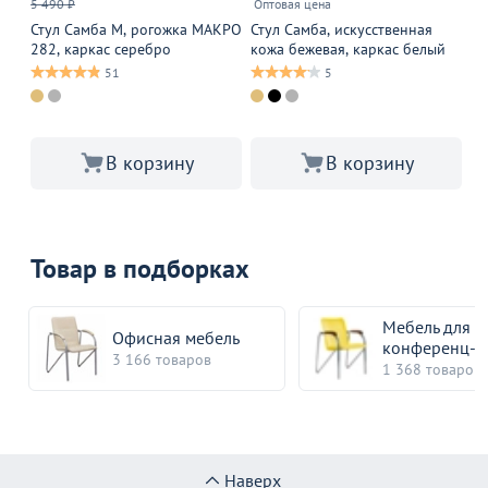
5 490 ₽
Оптовая цена
16
Стул Самба M, рогожка МАКРО
Стул Самба, искусственная
Ст
282, каркас серебро
кожа бежевая, каркас белый
С
СТ
51
5
ма
В корзину
В корзину
Товар в подборках
Мебель для
Офисная мебель
конференц-з
3 166 товаров
1 368 товаров
Наверх