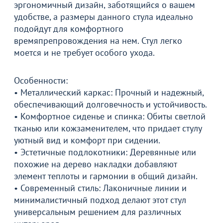
эргономичный дизайн, заботящийся о вашем
удобстве, а размеры данного стула идеально
подойдут для комфортного
времяпрепровождения на нем. Стул легко
моется и не требует особого ухода.
Особенности:
• Металлический каркас: Прочный и надежный,
обеспечивающий долговечность и устойчивость.
• Комфортное сиденье и спинка: Обиты светлой
тканью или кожзаменителем, что придает стулу
уютный вид и комфорт при сидении.
• Эстетичные подлокотники: Деревянные или
Товар в корзине
похожие на дерево накладки добавляют
элемент теплоты и гармонии в общий дизайн.
Стул Самба, кожзам Вега Капучино, каркас
• Современный стиль: Лаконичные линии и
серебро, подлокотники мягкие
минималистичный подход делают этот стул
3 990
от
₽
6 990 ₽
универсальным решением для различных