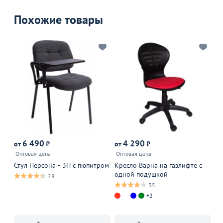
Похожие товары
Р
6 490
4 290
от
₽
от
₽
от
Оптовая цена
Оптовая цена
28
Стул Персона - 3Н с пюпитром
Кресло Варна на газлифте с
Ст
одной подушкой
FI
28
35
+2