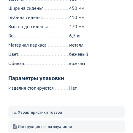
бежевый
в
45
Ширина сиденья
450 мм
Глубина сиденья
410 мм
Высота до сиденья
470 мм
В корзину
В корзину
Вес
6,5 кг
Материал каркаса
металл
Акции для вас
Цвет
бежевый
Обивка
кожзам
Параметры упаковки
Изделия стопируются
Нет
Стулья ИЗО с
пластиковым
сиденьем
Перейдите, чтобы узнать
подробности
Характеристики товара
Больше не показывать это окно
Инструкция по эксплуатации