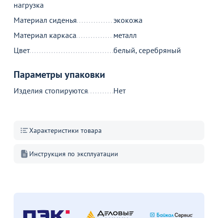
нагрузка
С этим товаром покупают
Материал сиденья
экокожа
Материал каркаса
металл
Цвет
белый, серебряный
Параметры упаковки
Изделия стопируются
Нет
МИНПРОМТОРГ
8 190
6 190
11
от
₽
₽
о
Характеристики товара
9 190 ₽
Стул мягкий, серо-бежевый,
велюр, каркас металл, черный
Стул Тюльпан, бежевая
С
Инструкция по эксплуатации
экокожа, ножки белые
б
5
51
В корзину
В корзину