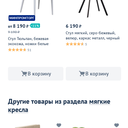
МИНПРОМТОРГ
8 190
6 190
11
от
₽
₽
от
9 190 ₽
Оп
Стул мягкий, серо-бежевый,
велюр, каркас металл, черный
Стул Тюльпан, бежевая
Ст
экокожа, ножки белые
бе
5
51
В корзину
В корзину
Другие товары из раздела
мягкие
кресла