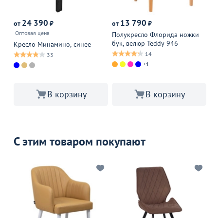
24 390
13 790
от
₽
от
₽
от
Оптовая цена
Оп
Полукресло Флорида ножки
бук, велюр Teddy 946
Кресло Минамино, синее
Кр
Ко
14
33
+1
В 
В корзину
В корзину
С этим товаром покупают