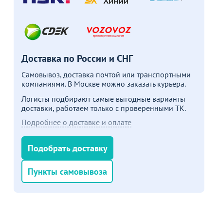
Акции для вас
Доставка по России и СНГ
Самовывоз, доставка почтой или транспортными
Пожизненная
компаниями. В Москве можно заказать курьера.
гарантия
на стулья ХИТ 20/25!
Перейдите, чтобы узнать
Логисты подбирают самые выгодные варианты
подробности
доставки, работаем только с проверенными ТК.
Подробнее о доставке и оплате
Больше не показывать это окно
Подобрать доставку
Пункты самовывоза