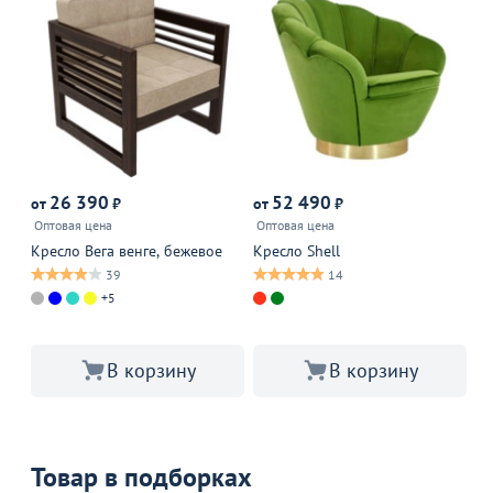
26 390
52 490
от
₽
от
₽
от
Оптовая цена
Оптовая цена
Оп
Кресло Вега венге, бежевое
Кресло Shell
Кр
си
39
14
+5
В корзину
В корзину
Товар в подборках