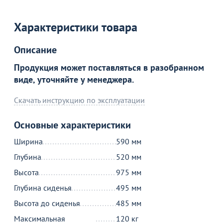
Характеристики товара
Описание
Продукция может поставляться в разобранном
виде, уточняйте у менеджера.
Товар в корзине
Скачать инструкцию по эксплуатации
Основные характеристики
Кресло Парма, слоновая кость
13 990
Ширина
590 мм
от
₽
Глубина
520 мм
Высота
975 мм
Продолжить покупки
Глубина сиденья
495 мм
В корзине
Высота до сиденья
485 мм
Максимальная
120 кг