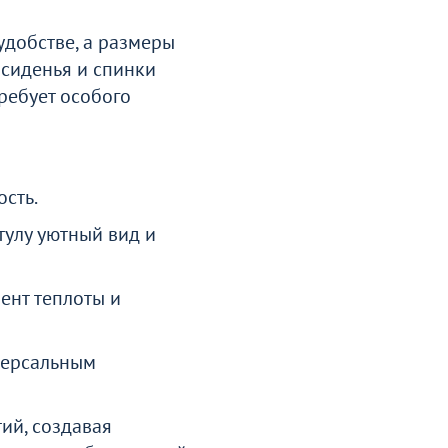
добстве, а размеры
сиденья и спинки
ребует особого
сть.
тулу уютный вид и
ент теплоты и
версальным
ий, создавая