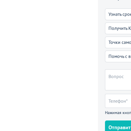
а, салатовый/белый, каркас - белый
Узнать сро
0
₽
6 490 ₽
Получить 
П
Точки сам
Помочь с 
ают
Нажимая кноп
Отправит