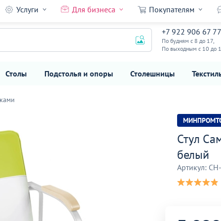
Услуги
Для бизнеса
Покупателям
3 890
41
лый
+7 922 906 67 7
₽
По будням с 8 до 17,
6 490 ₽
По выходным с 10 до 
Столы
Подстолья и опоры
Столешницы
Текстил
иками
МИНПРОМТ
Стул Сам
белый
Артикул: CH