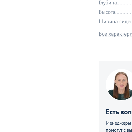
Глубина
Высота
Ширина сиде
Все характер
Есть во
е
Менеджеры C
помогут с в