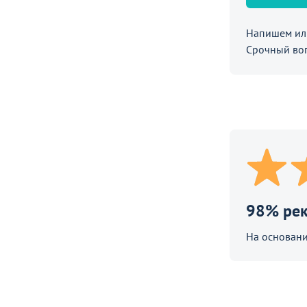
Напишем или
Срочный во
98% ре
На основани
я в
Пластиковые офисные стулья
Стулья Фолд
Перейдите, чтобы узнать подробности
Перейдите, чт
робности