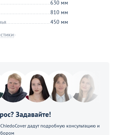
630 мм
810 мм
нья
450 мм
истики
прос? Задавайте!
hiedoCover дадут подробную консультацию и
ыбором