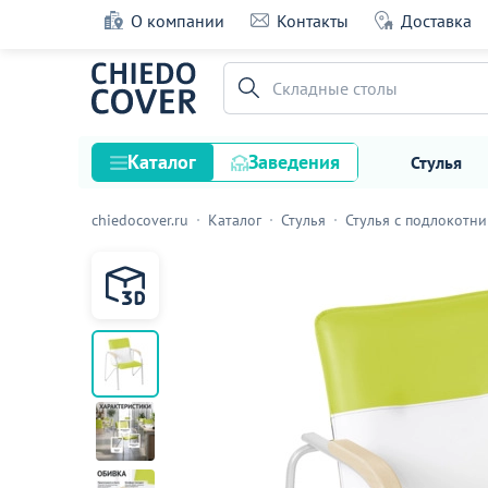
О компании
Контакты
Доставка
Стул Самба, салатовый/белый, каркас - бе
Складные столы
60 оценок
Каталог
Заведения
Стулья
chiedocover.ru
Каталог
Стулья
Стулья с подлокотн
Стулья
Столы
Подстолья и опоры
Столешницы
Текстиль
Кресла
Диваны