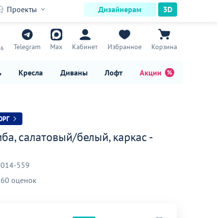
Проекты
Дизайнерам
3D
7
Telegram
Max
Кабинет
Избранное
Корзина
16
ь
Кресла
Диваны
Лофт
Акции
ОРГ
ба, салатовый/белый, каркас -
-014-559
60 оценок