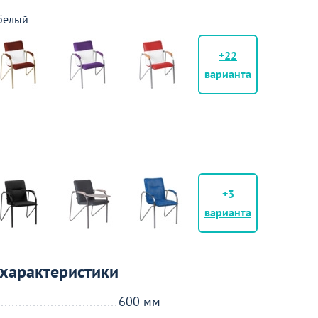
 белый
+22
варианта
+3
варианта
характеристики
600 мм