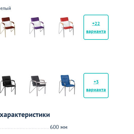
белый
+22
варианта
+3
варианта
характеристики
600 мм