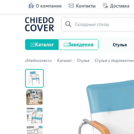
О компании
Контакты
Доставка
Стул Самба, голубой/белый, каркас - сере
Офисные стулья
44 оценки
Каталог
Заведения
Стулья
chiedocover.ru
Каталог
Стулья
Стулья с подлокотн
Стулья
Столы
Подстолья и опоры
Столешницы
Текстиль
Кресла
Диваны