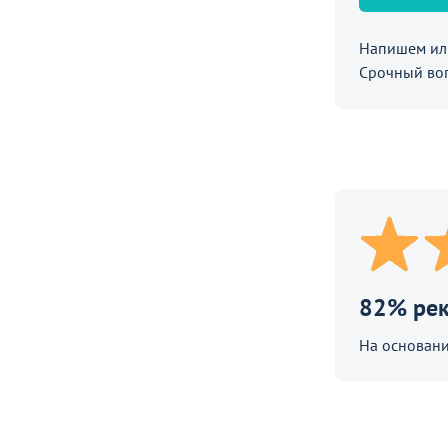
Напишем или
Срочный во
82% ре
На основани
ло?
Получи стол за 10 рублей!
Распродажа 
металлокарк
робности
Перейдите, чтобы узнать подробности
Перейдите, чт