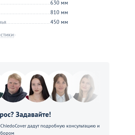
630 мм
810 мм
нья
450 мм
истики
прос? Задавайте!
hiedoCover дадут подробную консультацию и
ыбором