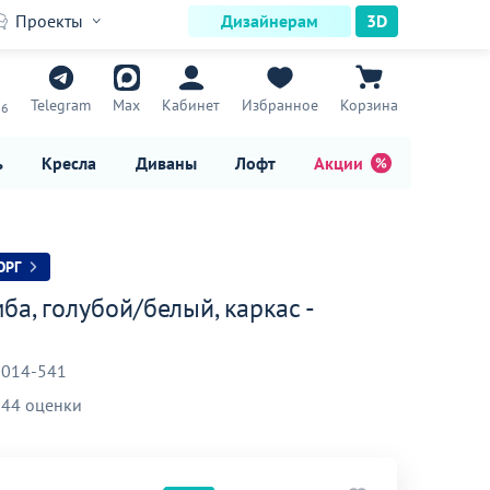
Проекты
Дизайнерам
3D
7
Telegram
Max
Кабинет
Избранное
Корзина
16
ь
Кресла
Диваны
Лофт
Акции
ОРГ
ба, голубой/белый, каркас -
-014-541
44 оценки