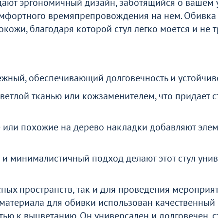
ают эргономичный дизайн, заботящийся о вашем у
омфортного времяпрепровождения на нем. Обивка 
кожи, благодаря которой стул легко моется и не т
ежный, обеспечивающий долговечность и устойчиво
ветлой тканью или кожзаменителем, что придает с
 или похожие на дерево накладки добавляют элем
 и минималистичный подход делают этот стул уни
сных пространств, так и для проведения мероприят
е материала для обивки использован качественны
тью к выцветанию. Он универсален и долговечен, 