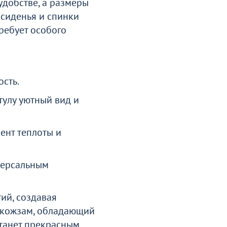
добстве, а размеры
сиденья и спинки
ребует особого
сть.
тулу уютный вид и
ент теплоты и
версальным
ий, создавая
й кожзам, обладающий
станет прекрасным