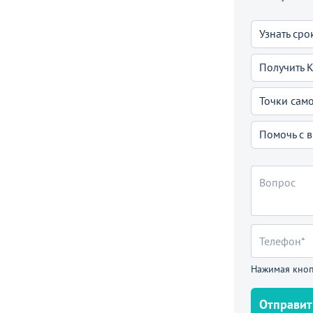
а, голубой/белый, каркас - серебро
Узнать сро
0
₽
6 490 ₽
Получить 
П
Точки сам
Помочь с 
ают
Нажимая кноп
Отправит