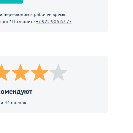
 перезвоним в рабочее время.
прос? Позвоните
+7 922 906 67 77
комендуют
и 44 оценок
стульев на
асе
обы узнать подробности