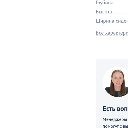
Глубина
Высота
Ширина сиде
Все характер
Есть во
е
Менеджеры C
помогут с в