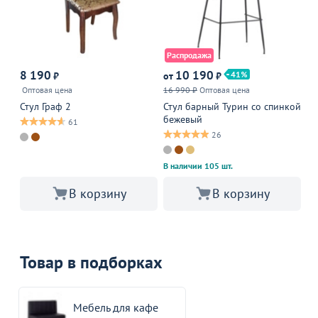
Распродажа
8 190
10 190
3
41
₽
от
₽
Оптовая цена
16 990 ₽
Оптовая цена
Оп
Стул Граф 2
Стул барный Турин со спинкой
Ст
бежевый
61
26
В наличии 105 шт.
В корзину
В корзину
Товар в подборках
Мебель для кафе