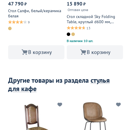
47 790
15 890
9
₽
₽
Оптовая цена
Стол Салфи, белый/керамика
Ст
белая
2,
Стол складной Sky Folding
Table, круглый d600 мм,
9
бежевый
13
В наличии 10 шт.
В корзину
В корзину
Другие товары из раздела
стулья
для кафе