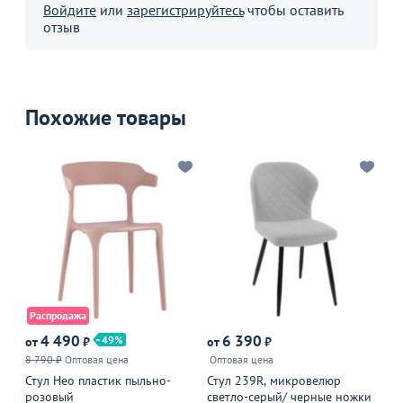
Войдите
или
зарегистрируйтесь
чтобы оставить
отзыв
Похожие товары
Распродажа
Р
4 490
6 390
5
49
от
₽
от
₽
8 790 ₽
Оптовая цена
Оптовая цена
8 
Стул Нео пластик пыльно-
Стул 239R, микровелюр
Пл
розовый
светло-серый/ черные ножки
пр