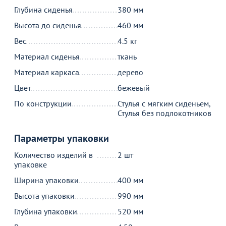
6 690
₽
Глубина сиденья
380 мм
Высота до сиденья
460 мм
Вес
4.5 кг
Продолжить покупки
Материал сиденья
ткань
В корзине
Материал каркаса
дерево
Цвет
бежевый
С этим товаром покупают
По конструкции
Стулья с мягким сиденьем,
Стулья без подлокотников
Параметры упаковки
Количество изделий в
2 шт
упаковке
Ширина упаковки
400 мм
Высота упаковки
990 мм
Новинка
Глубина упаковки
520 мм
47 790
15 890
₽
₽