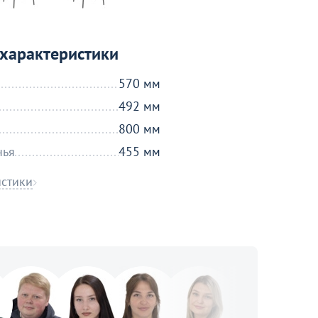
характеристики
570 мм
492 мм
800 мм
нья
455 мм
истики