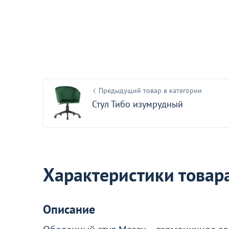
1 890 ₽
Оптовая цена
Каркас стула на конусных опорах
Модель 1, 40*20
36
Предыдущий товар в категории
Стул Тибо изумрудный
Акции для вас
Характеристики товар
Описание
Стулья ИЗО с пластиковым
сиденьем