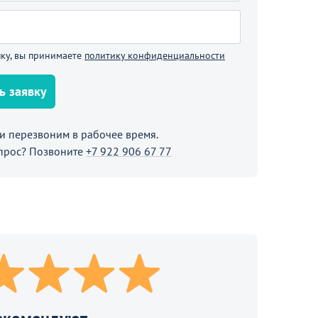
В корзине
Продолжить покупки
ку, вы принимаете
политику конфиденциальности
ь заявку
 перезвоним в рабочее время.
прос? Позвоните
+7 922 906 67 77
73 090
₽