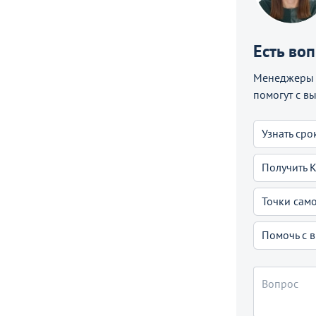
Есть во
Менеджеры C
помогут с в
Узнать сро
Получить 
Точки сам
Помочь с 