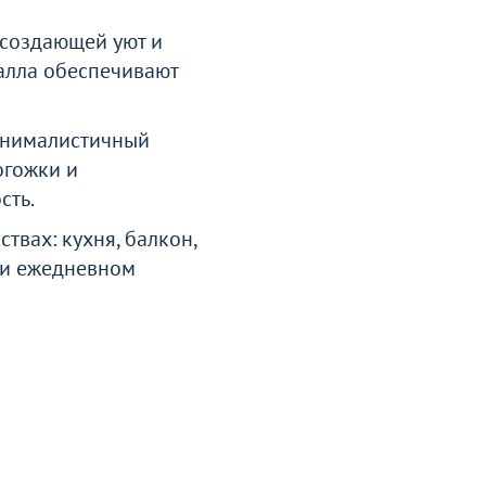
 создающей уют и
алла обеспечивают
инималистичный
огожки и
сть.
твах: кухня, балкон,
при ежедневном