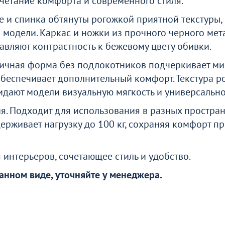
четание комфорта и современного стиля.
ти
е и спинка обтянуты рогожкой приятной текстуры,
модели. Каркас и ножки из прочного черного мет
о
бавляют контрастность к бежевому цвету обивки.
ничная форма без подлокотников подчеркивает м
 обеспечивает дополнительный комфорт. Текстура р
идают модели визуальную мягкость и универсально
. Подходит для использования в разных пространс
ерживает нагрузку до 100 кг, сохраняя комфорт 
 интерьеров, сочетающее стиль и удобство.
анном виде, уточняйте у менеджера.