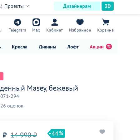
Проекты
Дизайнерам
3D
7
Telegram
Max
Кабинет
Избранное
Корзина
16
ь
Кресла
Диваны
Лофт
Акции
еденный Masey, бежевый
-071-294
26 оценок
44
₽
14 990 ₽