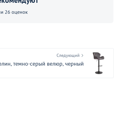
екомендуют
Тележка для складных стульев
и 26 оценок
ТЛ-8Р
42
Следующий
рлин, темно-серый велюр, черный