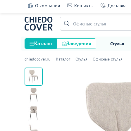
О компании
Контакты
Доставка
Стул обеденный Masey, бежевый
Офисные стулья
26 оценок
Каталог
Заведения
Стулья
chiedocover.ru
Каталог
Стулья
Офисные стулья
Стулья
Столы
Подстолья и опоры
Столешницы
Текстиль
Кресла
Диваны