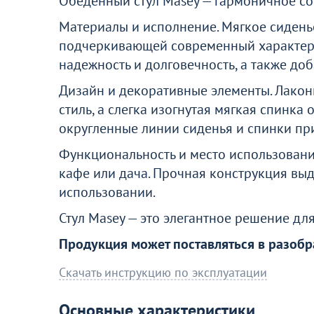
Обеденный стул Masey — гармоничное со
Перейдите, чтобы узнать подробнос
Материалы и исполнение. Мягкое сидень
подчеркивающей современный характер 
Больше не показывать это окн
надежность и долговечность, а также до
Дизайн и декоративные элементы. Лако
стиль, а слегка изогнутая мягкая спинка
округленные линии сиденья и спинки пр
Функциональность и место использования
кафе или дача. Прочная конструкция выд
использовании.
Стул Masey — это элегантное решение для
Продукция может поставляться в разобр
Скачать инструкцию по эксплуатации
Основные характеристики