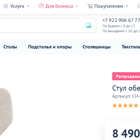
Услуги
Для бизнеса
Покупателям
8 490
44
+7 922 906 67 7
₽
По будням с 8 до 17,
14 990 ₽
По выходным с 10 до 
Столы
Подстолья и опоры
Столешницы
Текстил
Распродажа
Стул об
Артикул: CH
8 490