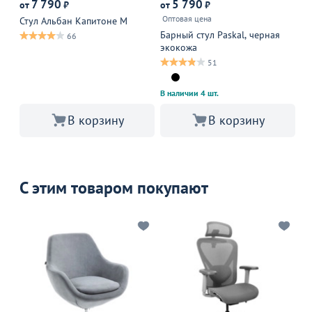
7 790
5 790
5
от
₽
от
₽
Оптовая цена
6 
Стул Альбан Капитоне М
Барный стул Paskal, черная
Ст
66
экокожа
15
51
В наличии 4 шт.
В корзину
В корзину
С этим товаром покупают