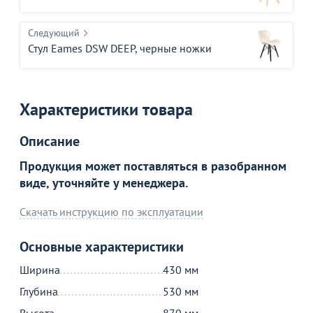
Следующий
Стул Eames DSW DEEP, черные ножки
Характеристики товара
Товар в корзине
Описание
Стул Серджио, бежевый
Продукция может поставляться в разобранном
виде, уточняйте у менеджера.
3 690
₽
Скачать инструкцию по эксплуатации
Продолжить покупки
Основные характеристики
Ширина
430 мм
В корзине
Глубина
530 мм