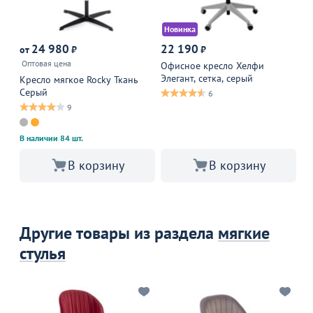
Новинка
М
24 980
22 190
8
от
₽
₽
Оптовая цена
Офисное кресло Хелфи
По
Элегант, сетка, серый
бу
Кресло мягкое Rocky Ткань
го
Серый
6
Мо
9
св
В наличии 84 шт.
В корзину
В корзину
Другие товары из раздела
мягкие
стулья