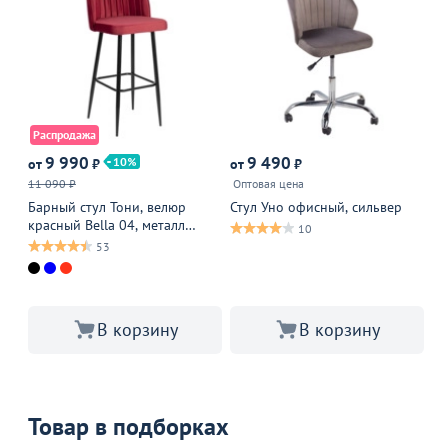
Распродажа
9 990
9 490
8
10
от
₽
от
₽
11 090 ₽
Оптовая цена
Оп
Барный стул Тони, велюр
Стул Уно офисный, сильвер
Ст
красный Bella 04, металл
пы
10
черный
53
В 
В корзину
В корзину
Товар в подборках