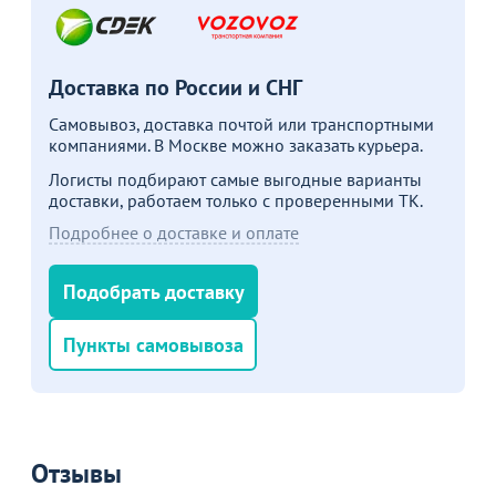
Акции для вас
Доставка по России и СНГ
Самовывоз, доставка почтой или транспортными
компаниями. В Москве можно заказать курьера.
Логисты подбирают самые выгодные варианты
Деревянные мягкие
доставки, работаем только с проверенными ТК.
стулья со скидкой из
наличия!
Подробнее о доставке и оплате
Перейдите, чтобы узнать
подробности
Подобрать доставку
Больше не показывать это окно
Пункты самовывоза
Отзывы