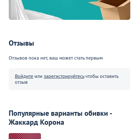
В
В
В корзину
В корзину
Отзывы
Акции для вас
Отзывов пока нет, ваш может стать первым
Войдите
или
зарегистрируйтесь
чтобы оставить
отзыв
Пожизненная
гарантия
на стулья ХИТ 20/25!
Перейдите, чтобы узнать
подробности
Популярные варианты обивки -
Жаккард Корона
Больше не показывать это окно