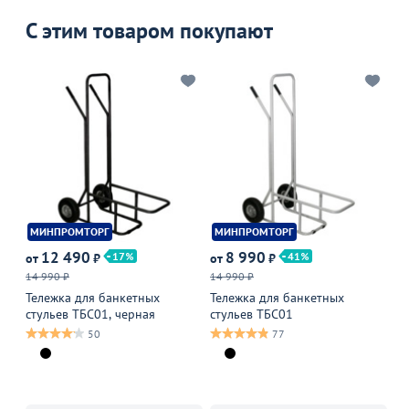
С этим товаром покупают
МИНПРОМТОРГ
МИНПРОМТОРГ
Х
12 490
8 990
17
41
от
₽
от
₽
от
14 990 ₽
14 990 ₽
69
Тележка для банкетных
Тележка для банкетных
Че
стульев ТБС01, черная
стульев ТБС01
бе
50
77
В 
В 