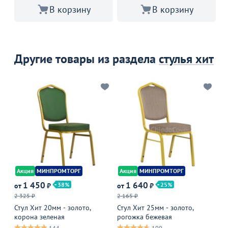
В корзину
В корзину
Другие товары из раздела
стулья хит
Акция
МИНПРОМТОРГ
Акция
МИНПРОМТОРГ
А
1 450
1 640
38
25
от
₽
от
₽
от
2 325 ₽
2 165 ₽
2 
Стул Хит 20мм - золото,
Стул Хит 25мм - золото,
Ст
корона зеленая
рогожка бежевая
ко
144
109