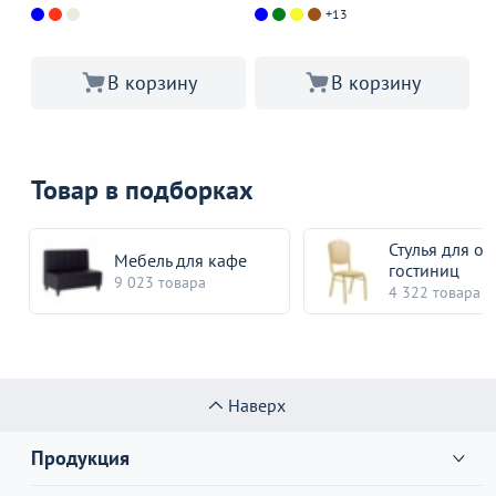
ко
+13
В корзину
В корзину
Товар в подборках
Стулья для от
Мебель для кафе
гостиниц
9 023 товара
4 322 товара
Наверх
Продукция