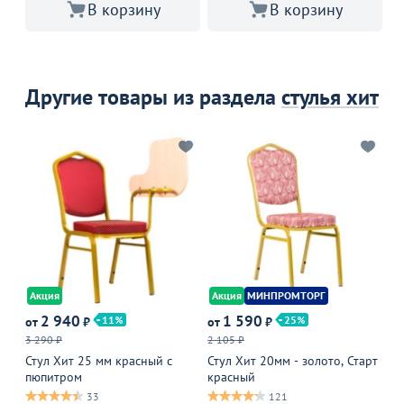
В корзину
В корзину
Другие товары из раздела
стулья хит
Акция
Акция
МИНПРОМТОРГ
А
2 940
1 590
11
25
от
₽
от
₽
от
3 290 ₽
2 105 ₽
7 
Стул Хит 25 мм красный с
Стул Хит 20мм - золото, Старт
Ст
пюпитром
красный
ка
по
33
121