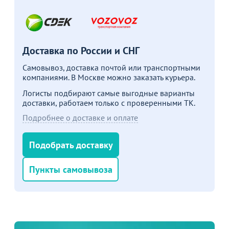
В корзине
Доставка по России и СНГ
С этим товаром покупают
Самовывоз, доставка почтой или транспортными
компаниями. В Москве можно заказать курьера.
Логисты подбирают самые выгодные варианты
доставки, работаем только с проверенными ТК.
Подробнее о доставке и оплате
Подобрать доставку
Хит
Пункты самовывоза
235
490
29
от
₽
от
₽
690 ₽
Коннектор для стула Хит 25мм
Т
1
Чехол на стул 08, спандекс
10
белый
В наличии 625 шт.
14
В пути 2000 шт.
В наличии 109 шт.