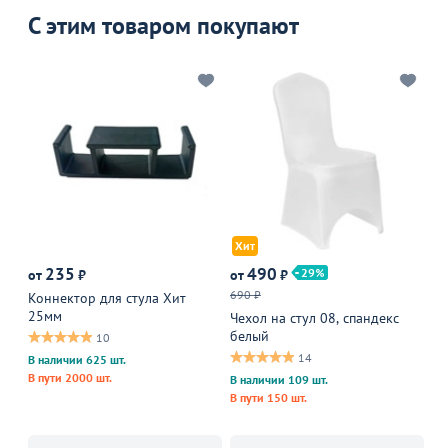
С этим товаром покупают
Хит
235
490
1
29
от
₽
от
₽
690 ₽
Коннектор для стула Хит
Тр
25мм
10
Чехол на стул 08, спандекс
белый
10
14
В наличии 625 шт.
В пути 2000 шт.
В наличии 109 шт.
В пути 150 шт.