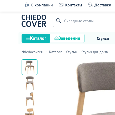
О компании
Контакты
Доставка
Стул Профил, светло-коричневый
Складные столы
12 оценок
Каталог
Заведения
Стулья
chiedocover.ru
Каталог
Стулья
Стулья для дома
Стулья
Столы
Подстолья и опоры
Столешницы
Текстиль
Кресла
Диваны