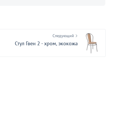
34 990
от
₽
Кресло Дженкс, велюр оливковый
Белла 10
50
Следующий
Стул Гвен 2 - хром, экокожа
 из Китая в
знать подробности