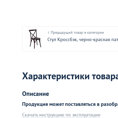
69 390
от
₽
Оптовая цена
Диван Toronto трехместный
85
Предыдущий товар в категории
Стул Кроссбэк, черно-красная па
Акции для вас
Характеристики товар
Описание
Продукция может поставляться в разобр
Пластиковая мебель
Перейдите, чтобы узнать подробнос
Скачать инструкцию по эксплуатации