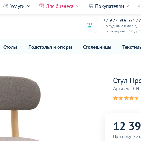
Услуги
Для бизнеса
Покупателям
+7 922 906 67 7
12 390
₽
По будням с 8 до 17,
По выходным с 10 до 
Столы
Подстолья и опоры
Столешницы
Текстил
Стул Пр
Артикул: CH
12 3
При покупке 