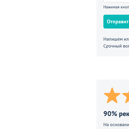
 светло-коричневый
Нажимая кноп
Отправит
Напишем или
Срочный во
90% ре
На основани