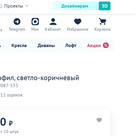
Проекты
Дизайнерам
3D
7
Telegram
Max
Кабинет
Избранное
Корзина
16
ь
Кресла
Диваны
Лофт
Акции
офил, светло-коричневый
-087-535
12 оценок
90
₽
от 10 штук