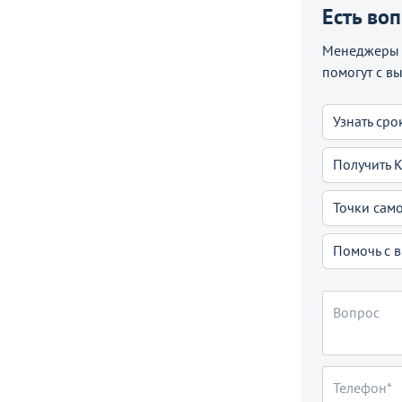
Есть во
Менеджеры C
помогут с в
Узнать сро
Получить 
Точки сам
Помочь с 