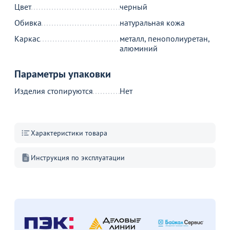
Цвет
черный
С этим товаром покупают
Обивка
натуральная кожа
Каркас
металл, пенополиуретан,
алюминий
Параметры упаковки
Изделия стопируются
Нет
МИНПРОМТОРГ
8 890
3 150
12
Характеристики товара
₽
от
₽
Оптовая цена
3 550 ₽
С
ч
Стул Элис Бар кросс конус,
Стул Бастер, стальной каркас
Инструкция по эксплуатации
бежевый
82
8
+2
В наличии 13 шт.
В корзину
В корзину