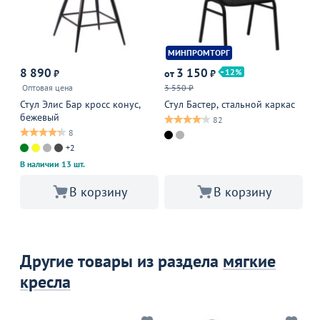
МИНПРОМТОРГ
8 890
3 150
1
12
₽
от
₽
Оптовая цена
3 550 ₽
Ст
че
Стул Элис Бар кросс конус,
Стул Бастер, стальной каркас
бежевый
82
8
+2
В наличии 13 шт.
В корзину
В корзину
Другие товары из раздела
мягкие
кресла