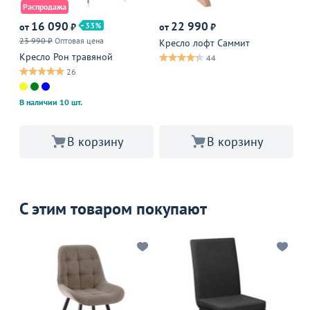
Распродажа
16 090
22 990
1
33
от
₽
от
₽
23 990 ₽
Оптовая цена
Оп
Кресло лофт Саммит
Кресло Рон травяной
Кр
44
26
В наличии 10 шт.
В корзину
В корзину
С этим товаром покупают