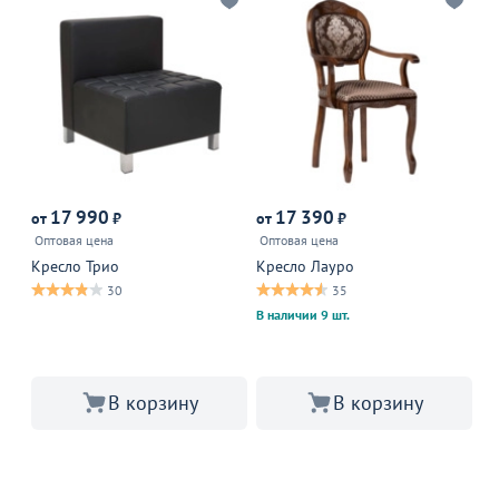
17 990
17 390
от
₽
от
₽
от
Оптовая цена
Оптовая цена
Оп
Кресло Трио
Кресло Лауро
Кр
30
35
В наличии 9 шт.
В корзину
В корзину