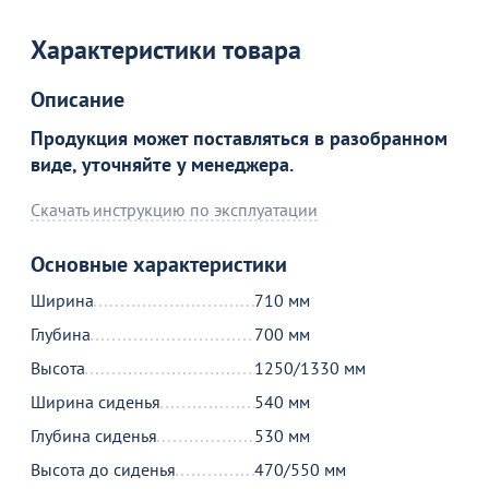
Характеристики товара
Описание
Продукция может поставляться в разобранном
виде, уточняйте у менеджера.
Товар в корзине
Скачать инструкцию по эксплуатации
Основные характеристики
Кресло офисное Porsche черная кожа
Ширина
710 мм
62 590
от
₽
Глубина
700 мм
Высота
1250/1330 мм
Продолжить покупки
Ширина сиденья
540 мм
Глубина сиденья
530 мм
В корзине
Высота до сиденья
470/550 мм