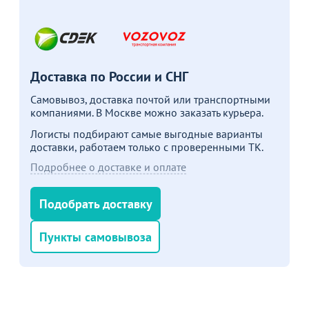
Акции для вас
Доставка по России и СНГ
Самовывоз, доставка почтой или транспортными
компаниями. В Москве можно заказать курьера.
Пожизненная
Логисты подбирают самые выгодные варианты
гарантия
доставки, работаем только с проверенными ТК.
на стулья ХИТ 20/25!
Перейдите, чтобы узнать
Подробнее о доставке и оплате
подробности
Подобрать доставку
Больше не показывать это окно
Пункты самовывоза