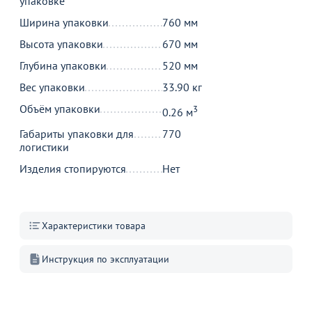
упаковке
Ширина упаковки
760 мм
30 490
18 390
от
₽
₽
Высота упаковки
670 мм
Оптовая цена
Оптовая цена
Д
Кушетка Parint velvet, орех
Стул Ницца барный
Глубина упаковки
520 мм
grey
53
Вес упаковки
33.90 кг
47
+3
Объём упаковки
3
0.26 м
В корзину
В корзину
Габариты упаковки для
770
логистики
Изделия стопируются
Нет
Акции для вас
Характеристики товара
Инструкция по эксплуатации
Складной стол:
Пластиковые стулья:
Столы, 
преимущества и
экономия или тренд?
текстил
недостатки. Какой
произв
Перейдите, чтобы узнать
Перейдите, чтобы узнать
Перейдит