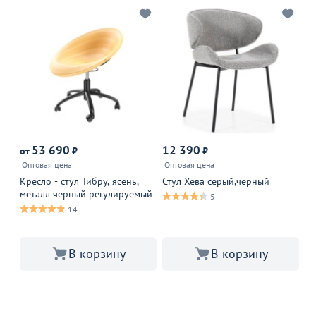
53 690
12 390
5
от
₽
₽
Оптовая цена
Оптовая цена
Ст
Кресло - стул Тибру, ясень,
Стул Хева серый,черный
металл черный регулируемый
5
14
В корзину
В корзину