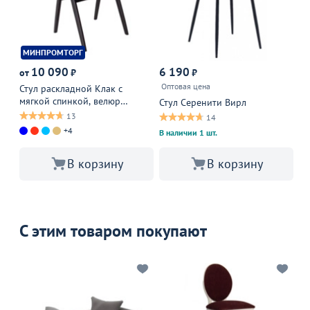
МИНПРОМТОРГ
10 090
6 190
2
от
₽
₽
Оптовая цена
Стул раскладной Клак с
Ст
мягкой спинкой, велюр
ве
Стул Серенити Вирл
Велютто 38, ножки бук
13
14
морилка черная
+4
В наличии 1 шт.
В корзину
В корзину
С этим товаром покупают