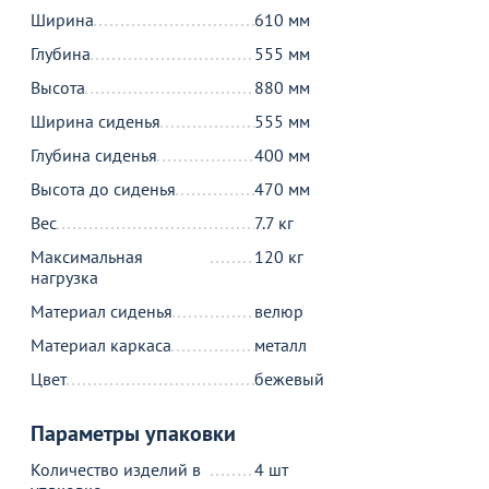
Ширина
610 мм
Стул вращающийся Робб, велюр, бежевый
Глубина
555 мм
7 490
₽
Высота
880 мм
Ширина сиденья
555 мм
Продолжить покупки
Глубина сиденья
400 мм
Высота до сиденья
470 мм
В корзине
Вес
7.7 кг
Максимальная
120 кг
С этим товаром покупают
нагрузка
Материал сиденья
велюр
Материал каркаса
металл
Цвет
бежевый
Параметры упаковки
Количество изделий в
4 шт