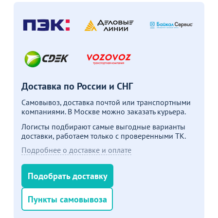
стол выбрать?
наличи
подробности
подробности
подробн
Больше не показывать это окно
Доставка по России и СНГ
Самовывоз, доставка почтой или транспортными
компаниями. В Москве можно заказать курьера.
Логисты подбирают самые выгодные варианты
доставки, работаем только с проверенными ТК.
Подробнее о доставке и оплате
Подобрать доставку
Пункты самовывоза