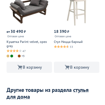
30 490
18 390
1
от
₽
₽
Оптовая цена
Оптовая цена
Ди
Кушетка Parint velvet, орех
Стул Ницца барный
grey
53
47
+3
В корзину
В корзину
Другие товары из раздела
стулья
для дома