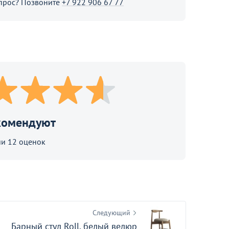
прос? Позвоните
+7 922 906 67 77
В корзине
Продолжить покупки
комендуют
и 12 оценок
Следующий
Барный стул Roll, белый велюр