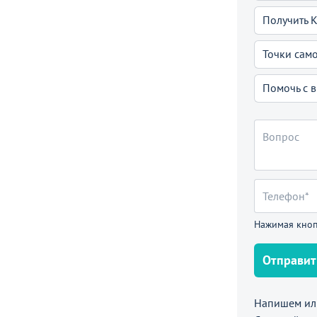
Получить 
Точки сам
Помочь с 
Нажимая кноп
Отправит
Напишем или