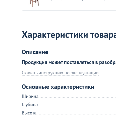
17 590
от
₽
Оптовая цена
Кресло Глория
39
Характеристики товар
Описание
Акции для вас
Продукция может поставляться в разобр
Скачать инструкцию по эксплуатации
Основные характеристики
Ширина
Деревянные мягкие стулья со
Глубина
скидкой из наличия!
Высота
Перейдите, чтобы узнать подробнос