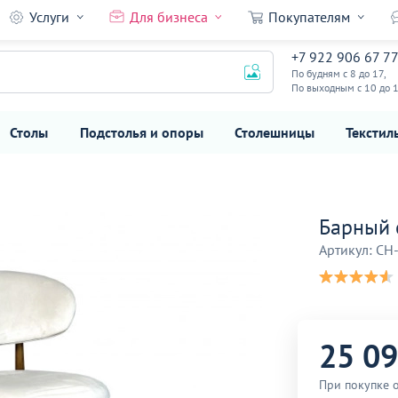
Услуги
Для бизнеса
Покупателям
+7 922 906 67 7
25 090
₽
По будням с 8 до 17,
По выходным с 10 до 
Столы
Подстолья и опоры
Столешницы
Текстил
Барный 
Артикул: CH
25 0
При покупке о