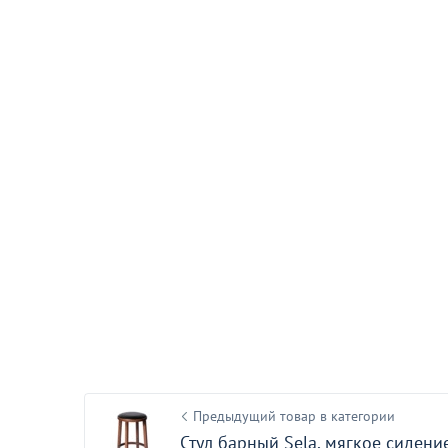
Барный стул 
25 090
от
₽
С этим товаром покупают
Предыдущий товар в категории
Стул барный Sela, мягкое сидени