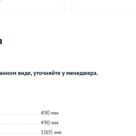
92 390
10 190
₽
от
₽
Оптовая цена
Кресло Глиам, раскладное,
светло-бежевый
Кресло офисное Варуни PU
5
10
В пути 113 шт.
а
анном виде, уточняйте у менеджера.
490 мм
490 мм
1005 мм
ти