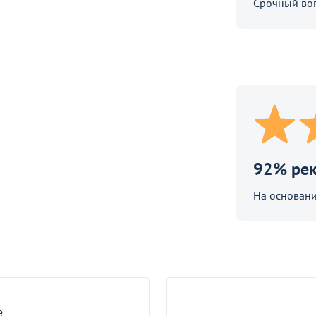
Срочный во
Bruno, белый велюр
92% ре
На основани
е