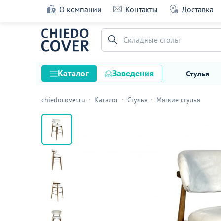
О компании
Контакты
Доставка
Барный стул Bruno, белый велюр
Складные столы
12 оценок
Каталог
Заведения
Стулья
chiedocover.ru
Каталог
Стулья
Мягкие стулья
Стулья
Столы
Подстолья и опоры
Столешницы
Текстиль
Кресла
Диваны