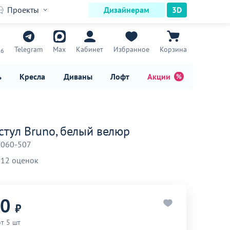
Проекты
Дизайнерам
3D
7
Telegram
Max
Кабинет
Избранное
Корзина
16
ь
Кресла
Диваны
Лофт
Акции
стул Bruno, белый велюр
-060-507
12 оценок
90
₽
т 5 шт