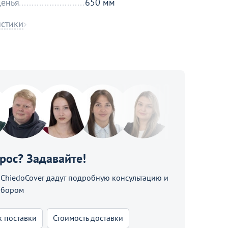
денья
650 мм
истики
прос? Задавайте!
hiedoCover дадут подробную консультацию и
ыбором
к поставки
Стоимость доставки