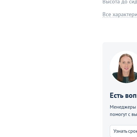
Высота до си
Все характер
Есть во
Менеджеры C
помогут с в
Узнать сро