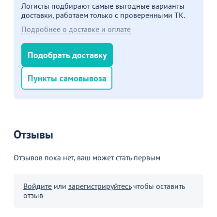
Логисты подбирают самые выгодные варианты
доставки, работаем только с проверенными ТК.
Подробнее о доставке и оплате
Пожизненная
гарантия
на стулья ХИТ 20/25!
Перейдите, чтобы узнать
Подобрать доставку
подробности
Пункты самовывоза
Больше не показывать это окно
Отзывы
Отзывов пока нет, ваш может стать первым
Войдите
или
зарегистрируйтесь
чтобы оставить
отзыв