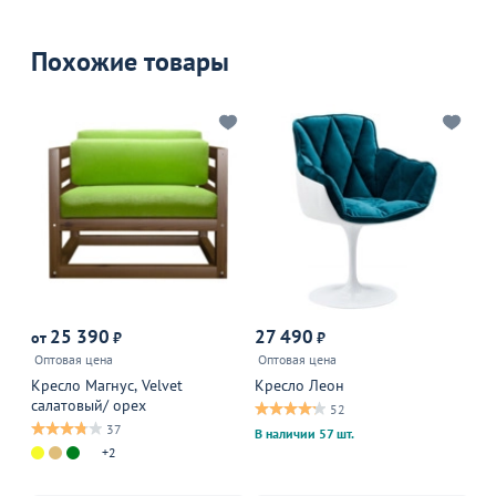
Похожие товары
25 390
27 490
от
₽
₽
от
Оптовая цена
Оптовая цена
Оп
Кресло Магнус, Velvet
Кресло Леон
Кр
салатовый/ орех
52
37
В наличии 57 шт.
+2