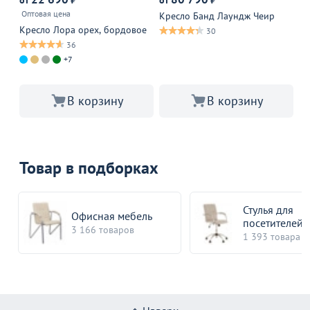
от
₽
от
₽
от
Оптовая цена
Оп
Кресло Банд Лаундж Чеир
Кресло Лора орех, бордовое
Кр
30
36
+7
В корзину
В корзину
Товар в подборках
Стулья для
Офисная мебель
посетителей
3 166 товаров
1 393 товара