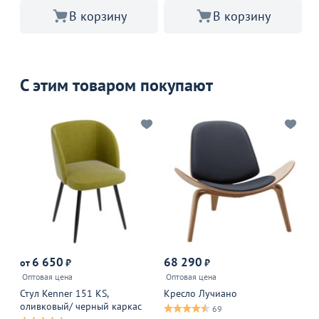
В корзину
В корзину
С этим товаром покупают
6 650
68 290
от
₽
₽
от
Оптовая цена
Оптовая цена
Оп
Стул Kenner 151 KS,
Кресло Лучиано
Ст
оливковый/ черный каркас
бе
69