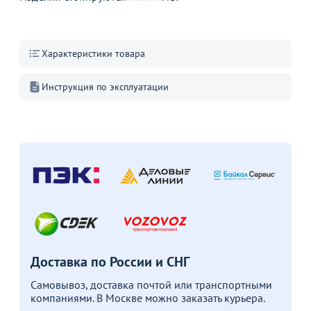
Характеристики товара
Инструкция по эксплуатации
6 650
68 290
от
₽
₽
о
Оптовая цена
Оптовая цена
Стул Kenner 151 KS,
Кресло Лучиано
С
оливковый/ черный каркас
б
69
62
В наличии 8 шт.
В корзину
В корзину
Доставка по России и СНГ
Акции для вас
Самовывоз, доставка почтой или транспортными
компаниями. В Москве можно заказать курьера.