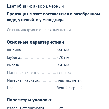
Цвет обивки: айвори, черный
Продукция может поставляться в разобранном
виде, уточняйте у менеджера.
Товар в корзине
Скачать инструкцию по эксплуатации
Кресло посетителя AL771V, ткань, сетка
Основные характеристики
20 190
от
₽
Ширина
560 мм
Глубина
470 мм
Высота
930 мм
Продолжить покупки
Материал сиденья
экокожа
В корзине
Материал каркаса
пластик, металл
Цвет
белый, черный
С этим товаром покупают
Параметры упаковки
Изделия стопируются
Нет