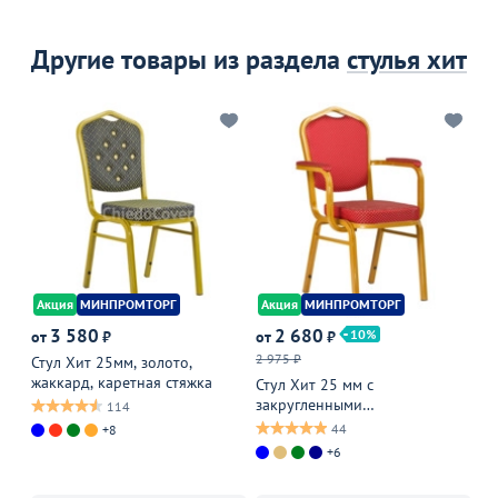
Другие товары из раздела
стулья хит
Акция
МИНПРОМТОРГ
Акция
МИНПРОМТОРГ
А
3 580
2 680
10
от
₽
от
₽
от
2 975 ₽
3 
Стул Хит 25мм, золото,
жаккард, каретная стяжка
Стул Хит 25 мм с
Ст
закругленными
по
114
подлокотниками, золото,
ор
44
+8
корона красная
+6