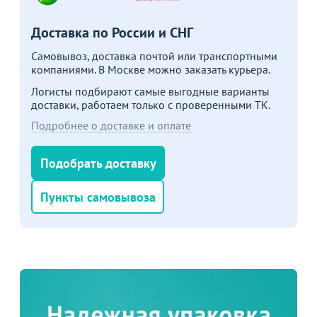
Товар в корзине
Доставка по России и СНГ
Стул Хит 20мм с подлокотниками, серый
Самовывоз, доставка почтой или транспортными
компаниями. В Москве можно заказать курьера.
2 480
от
₽
3 080 ₽
Логисты подбирают самые выгодные варианты
доставки, работаем только с проверенными ТК.
Подробнее о доставке и оплате
Продолжить покупки
Подобрать доставку
В корзине
Пункты самовывоза
С этим товаром покупают