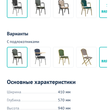
+
вари
Варианты
С подлокотниками
+
вари
Основные характеристики
Ширина
410 мм
Глубина
570 мм
Высота
940 мм