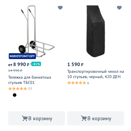
МИНПРОМТОРГ
Х
8 990
1 590
41
от
₽
₽
от
14 990 ₽
69
Транспортировочный чехол на
10 стульев, черный, 420 ДЕН
Тележка для банкетных
Че
стульев ТБС01
бе
6
77
В 
В 
В корзину
В корзину