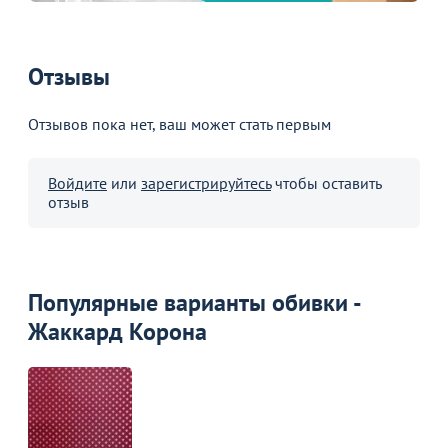
Пожизненная
гарантия
на стулья ХИТ 20/25!
Отзывы
Перейдите, чтобы узнать
подробности
Отзывов пока нет, ваш может стать первым
Больше не показывать это окно
Войдите
или
зарегистрируйтесь
чтобы оставить
отзыв
Популярные варианты обивки -
Жаккард Корона