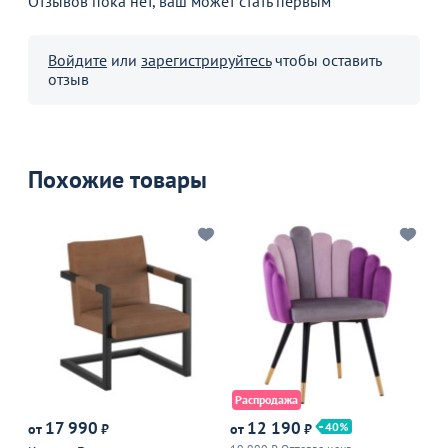
Отзывов пока нет, ваш может стать первым
Войдите
или
зарегистрируйтесь
чтобы оставить
отзыв
Похожие товары
Распродажа
17 990
12 190
40
от
₽
от
₽
от