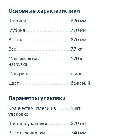
Основные характеристики
В корзине
Ширина
620 мм
Глубина
770 мм
С этим товаром покупают
Высота
870 мм
Вес
7.7 кг
Максимальная
120 кг
нагрузка
Материал
ткань
Цвет
бежевый
Параметры упаковки
Новинка
15 590
10 790
₽
₽
Количество изделий в
1 шт
Поворотный стул Каир,
Стул Амальри Нью букле
С
упаковке
шенилл бежевый
зеленый
ч
Ширина упаковки
870 мм
5
12
Высота упаковки
740 мм