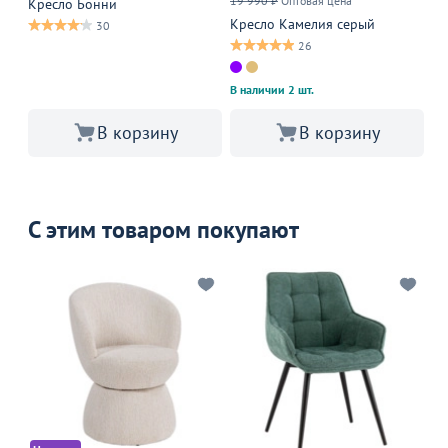
19 990 ₽
Оптовая цена
Оп
Кресло Бонни
Кресло Камелия серый
Кр
30
26
В наличии 2 шт.
В корзину
В корзину
С этим товаром покупают