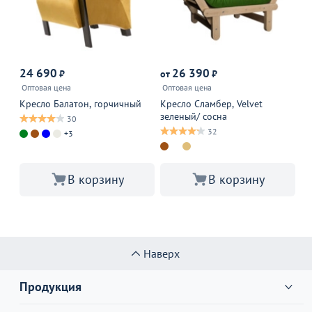
24 690
26 390
₽
от
₽
от
Оптовая цена
Оптовая цена
Оп
Кресло Балатон, горчичный
Кресло Сламбер, Velvet
Кр
зеленый/ сосна
30
32
+3
В корзину
В корзину
Наверх
Продукция