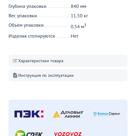
В наличии 30 шт.
В наличии 35 шт.
Глубина упаковки
840 мм
В корзину
В корзину
Вес упаковки
11.50 кг
Объём упаковки
3
0.54 м
Изделия стопируются
Нет
Акции для вас
Характеристики товара
Инструкция по эксплуатации
Пожизненная
гарантия
на стулья ХИТ 20/25!
Перейдите, чтобы узнать
подробности
Больше не показывать это окно