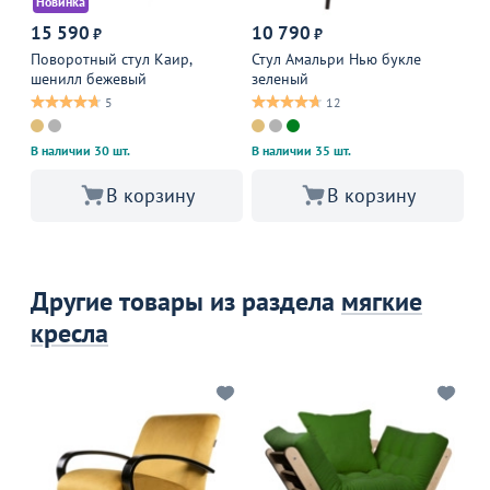
Новинка
15 590
10 790
1
₽
₽
Поворотный стул Каир,
Стул Амальри Нью букле
Ст
шенилл бежевый
зеленый
че
5
12
В наличии 30 шт.
В наличии 35 шт.
В корзину
В корзину
Другие товары из раздела
мягкие
кресла