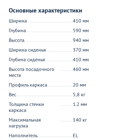
Основные характеристики
Ширина
410 мм
Глубина
590 мм
Высота
940 мм
Ширина сиденья
370 мм
Товар в корзине
Глубина сиденья
410 мм
Высота посадочного
460 мм
Стул Хит 20мм банкетный, золото, арш синий
места
1 590
от
₽
2 545 ₽
Профиль каркаса
20 мм
Вес
5,8 кг
Продолжить покупки
Толщина стенки
1.2 мм
каркаса
В корзине
Максимальная
140 кг
нагрузка
Наполнитель
EL
С этим товаром покупают