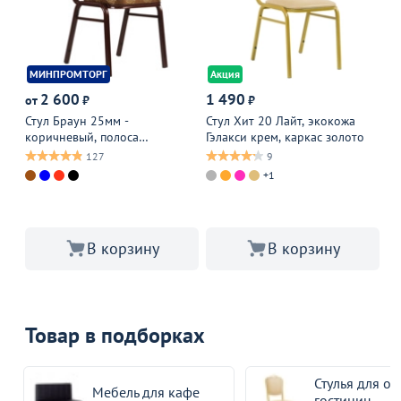
МИНПРОМТОРГ
Акция
Р
2 600
1 490
3
от
₽
₽
4 
Стул Браун 25мм -
Стул Хит 20 Лайт, экокожа
коричневый, полоса
Гэлакси крем, каркас золото
Ст
коричневая
127
9
+1
В 
В 
В корзину
В корзину
Товар в подборках
Стулья для от
Мебель для кафе
гостиниц