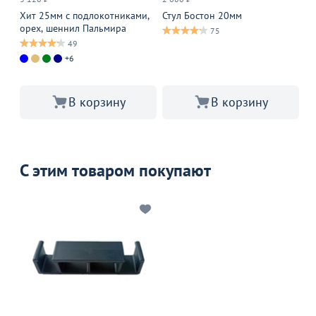
Ст
ст
Хит 25мм с подлокотниками,
Стул Бостон 20мм
орех, шеннил Пальмира
75
49
+6
В корзину
В корзину
С этим товаром покупают