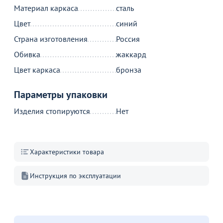
Материал каркаса
сталь
Цвет
синий
Страна изготовления
Россия
Обивка
жаккард
Цвет каркаса
бронза
Параметры упаковки
Изделия стопируются
Нет
175
от
₽
Коннектор для стула Хит 20мм
11
Характеристики товара
В наличии 3 шт.
В пути 2000 шт.
Инструкция по эксплуатации
В корзину
Акции для вас