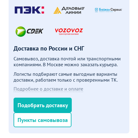
Пожизненная
гарантия
Доставка по России и СНГ
на стулья ХИТ 20/25!
Перейдите, чтобы узнать
подробности
Самовывоз, доставка почтой или транспортными
компаниями. В Москве можно заказать курьера.
Логисты подбирают самые выгодные варианты
Больше не показывать это окно
доставки, работаем только с проверенными ТК.
Подробнее о доставке и оплате
Подобрать доставку
Пункты самовывоза