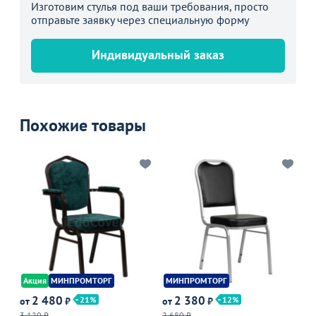
Изготовим стулья под ваши требования, просто
отправьте заявку через специальную форму
Индивидуальный заказ
Похожие товары
Акция
МИНПРОМТОРГ
МИНПРОМТОРГ
М
2 480
2 380
21
12
от
₽
от
₽
от
3 120 ₽
2 680 ₽