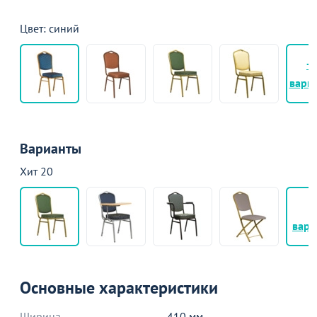
Цвет: синий
+
вари
Варианты
Хит 20
+
вари
Основные характеристики
Ширина
410 мм