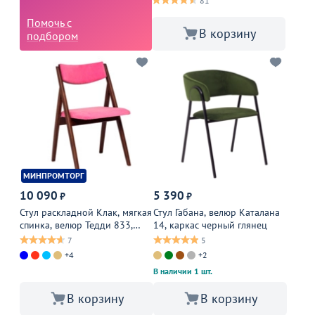
81
Помочь с
В корзину
подбором
МИНПРОМТОРГ
10 090
5 390
₽
₽
Стул раскладной Клак, мягкая
Стул Габана, велюр Каталана
спинка, велюр Тедди 833,
14, каркас черный глянец
каркас бук морилка
7
5
старинный орех
+4
+2
В наличии 1 шт.
В корзину
В корзину