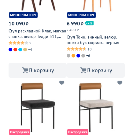
МИНПРОМТОРГ
МИНПРОМТОРГ
10 090
6 990
7
₽
₽
7 490 ₽
Стул раскладной Клак, мягкая
спинка, велюр Тедди 311,
Стул Тони, винный, велюр,
каркас бук
ножки бук морилка черная
9
10
+4
+6
В корзину
В корзину
Распродажа
Распродажа