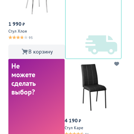
1 990
₽
Стул Хлоя
95
В корзину
Не
можете
сделать
выбор?
4 190
₽
Стул Каре