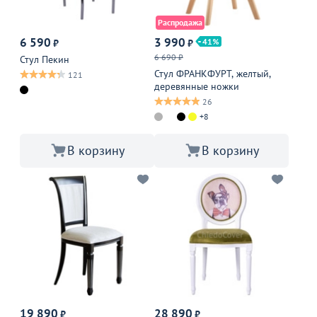
Распродажа
6 590
3 990
41
₽
₽
6 690 ₽
Стул Пекин
Стул ФРАНКФУРТ, желтый,
121
деревянные ножки
26
+8
В корзину
В корзину
19 890
28 890
₽
₽