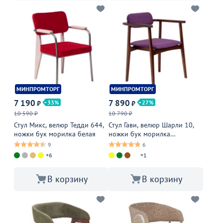
МИНПРОМТОРГ
МИНПРОМТОРГ
7 190
7 890
33
27
₽
₽
10 590 ₽
10 790 ₽
Стул Микс, велюр Тедди 644,
Стул Гави, велюр Шарли 10,
ножки бук морилка белая
ножки бук морилка
старинный орех
9
6
+6
+1
В корзину
В корзину