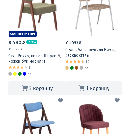
МИНПРОМТОРГ
8 590
7 590
19
₽
₽
10 490 ₽
Стул Габана, шенилл Виола,
каркас сталь
Стул Рикко, велюр Шарли 6,
ножки бук морилка
10
старинный орех
8
+2
+4
В корзину
В корзину