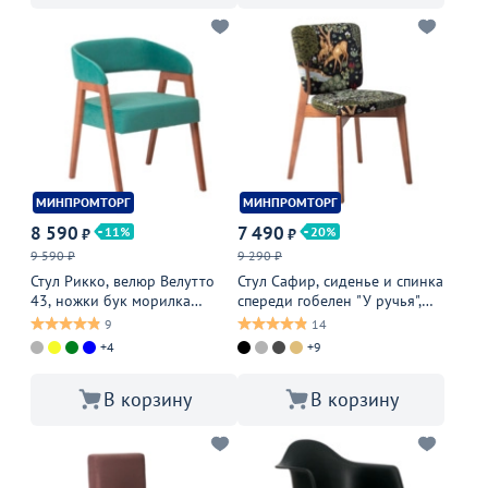
МИНПРОМТОРГ
МИНПРОМТОРГ
8 590
7 490
11
20
₽
₽
9 590 ₽
9 290 ₽
Стул Рикко, велюр Велутто
Стул Сафир, сиденье и спинка
43, ножки бук морилка
спереди гобелен "У ручья",
светлый орех
спинка сзади велюр империа
9
14
дарк блю, ножки бук,
+4
+9
морилка светлый орех
В корзину
В корзину